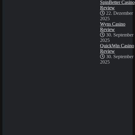
Evolution Gaming und
SpinBetter Casino
Ezugi
können Spieler mit
Review
echten Dealern in Echtzeit
22. Dezember
spielen.
2025
Jackpots & Crash
Wyns Casino
Games:
Darunter beliebte
Review
Titel mit hohen
30. September
Gewinnchancen.
2025
QuickWin Casino
Die Vielfalt an Spielen macht
Review
Betkin Casino zu einer Top-
30. September
Adresse für Casinofans.
2025
Bonusangebote und
Promotionen
Ein großer Vorteil von
Betkin
Casino
ist das attraktive
Willkommenspaket, das sich über
die ersten drei Einzahlungen
erstreckt:
1. Einzahlung:
100 %