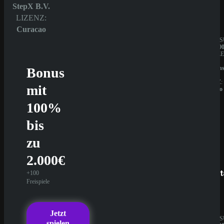
StepX B.V.
LIZENZ:
Betkin Casino
ist ein neuer
Anbieter auf dem iGaming-Markt,
Curacao
der 2024 gestartet ist. Betrieben
BESITZER:
JAHRES
von
StepX B.V.
und reguliert
Aurevia
10.000.0
IT
BESITZE
durch eine
Curacao-Lizenz
Group
GBL
(OGL/2024/1461/0858)
, bietet
LIZENZ:
Solution
Bonus
das Casino eine breite Auswahl
Curacao
N.V.
an Spielen, großzügige Boni und
LIZENZ:
mit
Curacao
moderne Zahlungsmethoden.
Diese Analyse gibt einen
100%
umfassenden Überblick über die
Plattform, von der Spielauswahl
bis
über Zahlungsoptionen bis hin zu
Bonusangeboten.
zu
2.000€
Positiv
SpinBetter
Betist
+100
Freispiele
Dieses
Casino
Jetzt
JAHRESUMSATZ:
JAHRES
akzeptiert
spielen