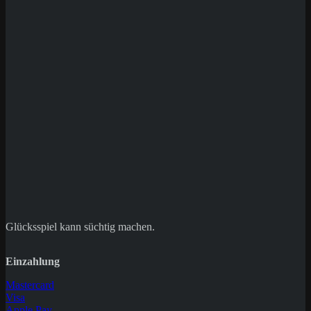
Save my name, email, and website in this
browser for the next time I comment.
Glücksspiel kann süchtig machen.
Einzahlung
Mastercard
Visa
Apple Pay