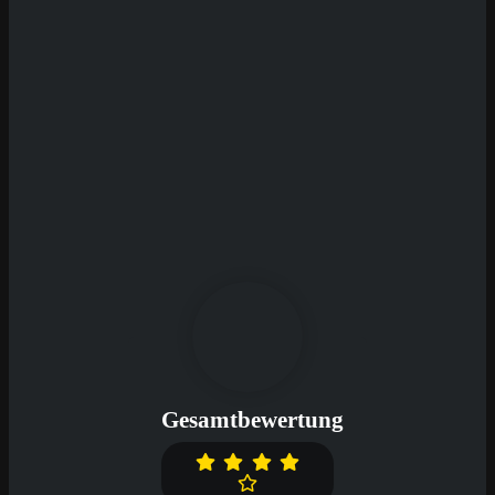
StepX B.V.
Gegründet:
2024
Gesamtbewertung