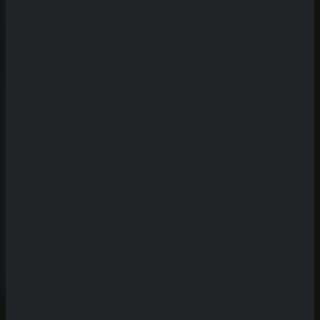
*Neukundenangebot
Exclusive Bonus
Novajackpot: 150% bis
zu 400€ + 200 FS
Exklusiver Bonus
für Winradar-Spieler
Bonus holen
Mehr Anzeigen
*Neukundenangebot