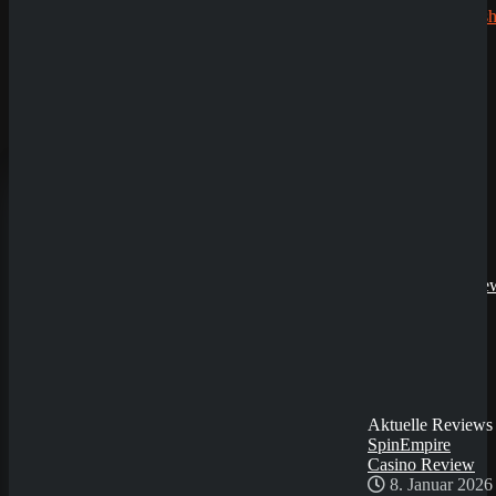
Auszahlung:
Bonusgelder werden auf das
CryptoRush
Echtgeldkonto übertragen, sobald die
200% bis
Umsatzbedingungen erfüllt sind.
zu 2.500€
Weitere Bedingungen:
Siehe die
vollständigen
Casino-AGB
für umfassende
Details.
News
More Boni
SpinEmpire Casino
Review
8. Januar 2026
SpinBetter Casino
Exclusive Bonus
Review
BillyBillion: 150% bis zu
22. Dezember
2025
5.000€ + 100 Freispiele
Wyns Casino Revie
30. September
Bonus Code
2025
SB150
QuickWin Casino
Review
30. September
Willkommensbonus 150% bis zu 5.000€
2025
+ 100 Freispiele
Aktuelle Reviews
SpinEmpire
Casino Review
Bonus holen
8. Januar 2026