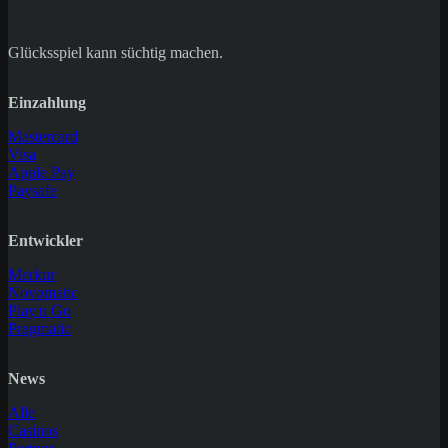
Glücksspiel kann süchtig machen.
Einzahlung
Mastercard
Visa
Apple Pay
Paysafe
Entwickler
Merkur
Novomatic
Play'n Go
Pragmatic
News
Alle
Casinos