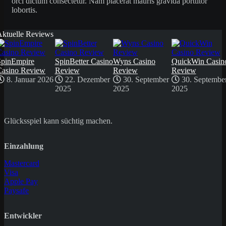
orci dictum consectetur. Nam placerat mauris gravida porttitor
lobortis.
Aktuelle Reviews
SpinEmpire
SpinBetter Casino
Wyns Casino
QuickWin Casin
Casino Review
Review
Review
Review
8. Januar 2026
22. Dezember
30. September
30. Septembe
2025
2025
2025
Glücksspiel kann süchtig machen.
Einzahlung
Mastercard
Visa
Apple Pay
Paysafe
Entwickler