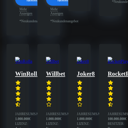
*Neukunde
Mehr
Mehr
Anzeigen
Anzeigen
*Neukundenangebot
*Neukundenangebot
WinRolla
Willbet
Joker8
Rocket
JAHRESUMSATZ:
JAHRESUMSATZ:
JAHRESUMSATZ:
JAHRESUMS
1.000.000€
1.000.000€
1.000.000€
100.000.000€
LIZENZ:
LIZENZ:
LIZENZ:
BESITZER: