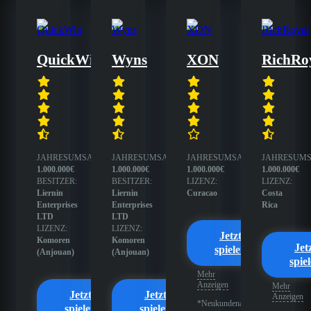
QuickWin
Wyns
XON
RichRo
JAHRESUMSATZ:
JAHRESUMSATZ:
JAHRESUMSATZ:
JAHRESUMS
1.000.000€
1.000.000€
1.000.000€
1.000.000€
BESITZER:
BESITZER:
LIZENZ:
LIZENZ:
Liernin
Liernin
Curacao
Costa
Enterprises
Enterprises
Rica
LTD
LTD
LIZENZ:
LIZENZ:
Jetzt
Komoren
Komoren
Jet
spielen
(Anjouan)
(Anjouan)
spie
Mehr
Anzeigen
Mehr
Jetzt
Jetzt
Anzeigen
*Neukundenangebot
spielen
spielen