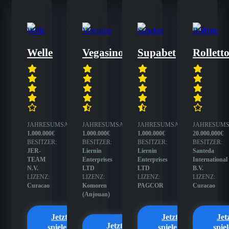
Welle
Vegasino
Supabet
Rollett
JAHRESUMSATZ:
JAHRESUMSATZ:
JAHRESUMSATZ:
JAHRESUMS
1.000.000€
1.000.000€
1.000.000€
20.000.000€
BESITZER:
BESITZER:
BESITZER:
BESITZER:
JER-
Liernin
Liernin
Santeda
TEAM
Enterprises
Enterprises
International
N.V.
LTD
LTD
B.V.
LIZENZ:
LIZENZ:
LIZENZ:
LIZENZ:
Curacao
Komoren
PAGCOR
Curacao
(Anjouan)
Jetzt
Jetzt
Jet
Jetzt
spielen
spielen
spie