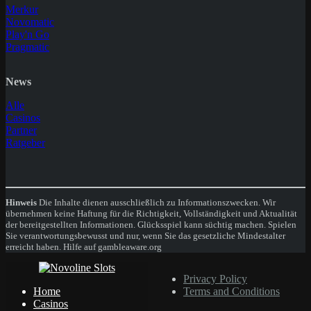
Merkur
Novomatic
Play'n Go
Pragmatic
News
Alle
Casinos
Partner
Ratgeber
Hinweis
Die Inhalte dienen ausschließlich zu Informationszwecken. Wir
übernehmen keine Haftung für die Richtigkeit, Vollständigkeit und Aktualität
der bereitgestellten Informationen. Glücksspiel kann süchtig machen. Spielen
Sie verantwortungsbewusst und nur, wenn Sie das gesetzliche Mindestalter
erreicht haben. Hilfe auf gambleaware.org
© Copyright 2024
Privacy Policy
Home
Terms and Conditions
Casinos