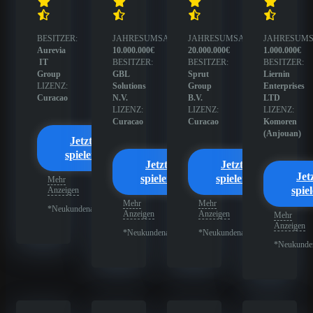
BESITZER:
JAHRESUMSATZ:
JAHRESUMSATZ:
JAHRESUMS
Aurevia
10.000.000€
20.000.000€
1.000.000€
IT
BESITZER:
BESITZER:
BESITZER:
Group
GBL
Sprut
Liernin
LIZENZ:
Solutions
Group
Enterprises
Curacao
N.V.
B.V.
LTD
LIZENZ:
LIZENZ:
LIZENZ:
Curacao
Curacao
Komoren
(Anjouan)
Jetzt
spielen
Jetzt
Jetzt
Jet
spielen
spielen
Mehr
spie
Anzeigen
Mehr
Mehr
*Neukundenangebot
Anzeigen
Anzeigen
Mehr
Anzeigen
*Neukundenangebot
*Neukundenangebot
*Neukunde