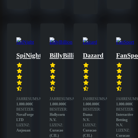
SpiNight
BillyBillion
Dazard
FanSpo
JAHRESUMSATZ:
JAHRESUMSATZ:
JAHRESUMSATZ:
JAHRESUMS
1.000.000€
1.000.000€
1.000.000€
1.000.000€
BESITZER:
BESITZER:
BESITZER:
BESITZER:
NovaForge
Hollycorn
Dama
Interactive
LTD
N.V.
N.V.
Betting
LIZENZ:
LIZENZ:
LIZENZ:
N.V.
Anjouan
Curacao
Curacao
LIZENZ:
(CIL)
(CIL)
Curacao