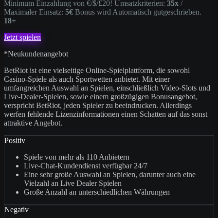
Minimum Einzahlung von €/$/£20! Umsatzkriterien:
35x
/
Maximaler Einsatz:
5€
Bonus wird Automatisch gutgeschrieben.
18+
Jetzt spielen
*Neukundenangebot
BetRiot ist eine vielseitige Online-Spielplattform, die sowohl
Casino-Spiele als auch Sportwetten anbietet. Mit einer
umfangreichen Auswahl an Spielen, einschließlich Video-Slots und
Live-Dealer-Spielen, sowie einem großzügigen Bonusangebot,
verspricht BetRiot, jeden Spieler zu beeindrucken. Allerdings
werfen fehlende Lizenzinformationen einen Schatten auf das sonst
attraktive Angebot.
Positiv
Spiele von mehr als 110 Anbietern
Live-Chat-Kundendienst verfügbar 24/7
Eine sehr große Auswahl an Spielen, darunter auch eine
Vielzahl an Live Dealer Spielen
Große Anzahl an unterschiedlichen Währungen
Negativ