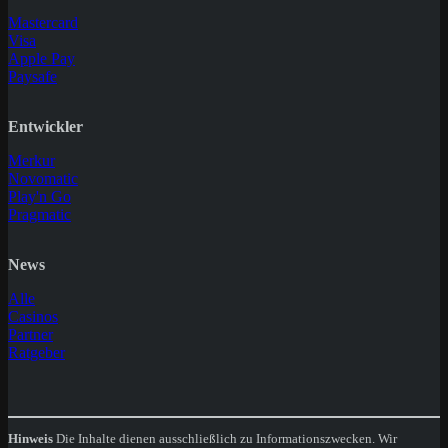
Mastercard
Visa
Apple Pay
Paysafe
Entwickler
Merkur
Novomatic
Play'n Go
Pragmatic
News
Alle
Casinos
Partner
Ratgeber
Hinweis
Die Inhalte dienen ausschließlich zu Informationszwecken. Wir