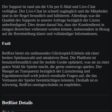
Der Support ist rund um die Uhr per E-Mail und Live-Chat
verfügbar. Der Live-Chat ist schnell zugänglich und die Mitarbeiter
sind in der Regel freundlich und hilfsbereit. Allerdings war die
Qualität des Supports in unserer Anfrage bezüglich der Lizenz
unbefriedigend. Dies deutet darauf hin, dass der Kundendienst in
einigen Bereichen verbessert werden könnte, insbesondere in Bezug
auf die Bereitstellung klarer und vollständiger Informationen.
Fazit
BetRiot bietet ein umfassendes Glücksspiel-Erlebnis mit einer
breiten Spielauswahl und attraktiven Boni. Die Plattform ist
benutzerfreundlich und für mobile Geräte optimiert, was sie zu einer
guten Wahl für Spieler macht, die gerne unterwegs spielen. Der
Mangel an Transparenz bezüglich der Lizenzierung und
Eigentümerschaft wirft jedoch ernsthafte Fragen auf, die das
Vertrauen der Spieler beeinträchtigen könnten. Deshalb ist es
schwierig, BetRiot uneingeschränkt zu empfehlen.
BetRiot Details