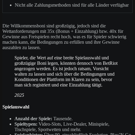
Nicht alle Zahlungsmethoden sind für alle Länder verfügbar
Die Willkommensboni sind großzügig, jedoch sind die
Wettanforderungen mit 35x (Bonus + Einzahlung) bzw. 40x für
Gewinne aus Freispielen recht hoch, was es für Spieler schwierig
machen kann, die Bedingungen zu erfüllen und ihre Gewinne
auszahlen zu lassen.
Spieler, die Wert auf eine breite Spielauswahl und
großzügige Boni legen, könnten dennoch von BetRiot
angezogen werden. Es ist jedoch ratsam, Vorsicht
walten zu lassen und sich über die Bedingungen und
Konditionen der Plattform im Klaren zu sein, bevor
man sich registriert und eine Einzahlung tätigt.
2025
Spielauswahl
Anzahl der Spiele:
Tausende.
Spieltypen:
Video-Slots, Live-Dealer, Minispiele,
Tischspiele, Sportwetten und mehr.
Spielanbieter:
Über 90, einschließlich Evolution, Play’N Go,