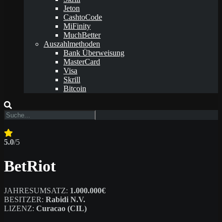
Jeton
CashtoCode
MiFinity
MuchBetter
Auszahlmethoden
Bank Überweisung
MasterCard
Visa
Skrill
Bitcoin
5.0
/5
BetRiot
JAHRESUMSATZ:
1.000.000€
BESITZER:
Rabidi N.V.
LIZENZ:
Curacao (CIL)