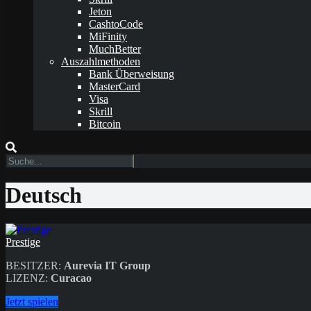
Jeton
CashtoCode
MiFinity
MuchBetter
Auszahlmethoden
Bank Überweisung
MasterCard
Visa
Skrill
Bitcoin
Deutsch
Prestige
BESITZER:
Aurevia IT Group
LIZENZ:
Curacao
Jetzt spielen