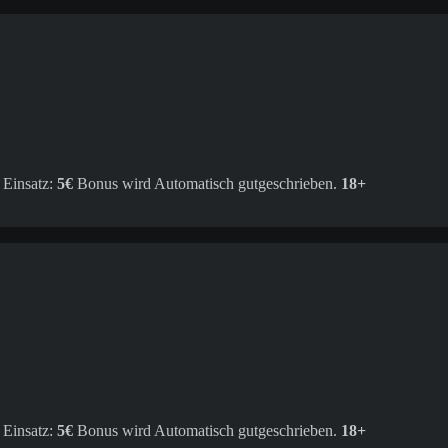
 Einsatz:
5€
Bonus wird Automatisch gutgeschrieben.
18+
 Einsatz:
5€
Bonus wird Automatisch gutgeschrieben.
18+