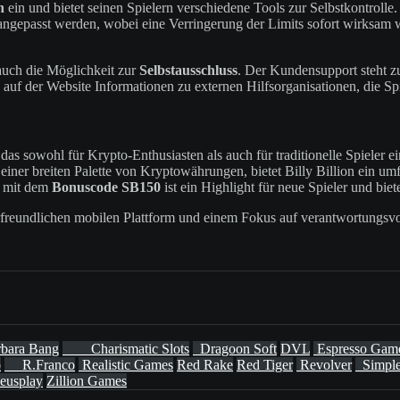
n
ein und bietet seinen Spielern verschiedene Tools zur Selbstkontrolle.
 angepasst werden, wobei eine Verringerung der Limits sofort wirksam 
 auch die Möglichkeit zur
Selbstausschluss
. Der Kundensupport steht z
auf der Website Informationen zu externen Hilfsorganisationen, die Sp
das sowohl für Krypto-Enthusiasten als auch für traditionelle Spieler ei
iner breiten Palette von Kryptowährungen, bietet Billy Billion ein um
mit dem
Bonuscode SB150
ist ein Highlight für neue Spieler und bie
freundlichen mobilen Plattform und einem Fokus auf verantwortungsvol
bara Bang
Charismatic Slots
Dragoon Soft
DVL
Espresso Gam
o
R.Franco
Realistic Games
Red Rake
Red Tiger
Revolver
Simple
eusplay
Zillion Games