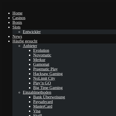
Home
Casinos
Bonis
Slots
Entwickler
News
Häufig gesucht
Anbieter
Evolution
Novomatic
Merkur
Gamomat
Pragmatic Play
Hacksaw Gaming
NoLimit City
Play’n GO
Big Time Gaming
Einzahlmethoden
Bank Überweisung
Paysafecard
MasterCard
Visa
Skrill