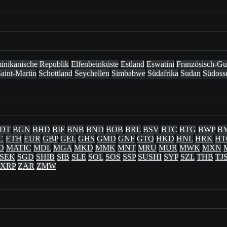
nikanische Republik
Elfenbeinküste
Estland
Eswatini
Französisch-G
aint-Martin
Schottland
Seychellen
Simbabwe
Südafrika
Sudan
Südosse
DT
BGN
BHD
BIF
BNB
BND
BOB
BRL
BSV
BTC
BTG
BWP
B
C
ETH
EUR
GBP
GEL
GHS
GMD
GNF
GTQ
HKD
HNL
HRK
HT
D
MATIC
MDL
MGA
MKD
MMK
MNT
MRU
MUR
MWK
MXN
SEK
SGD
SHIB
SIB
SLE
SOL
SOS
SSP
SUSHI
SYP
SZL
THB
TJ
XRP
ZAR
ZMW