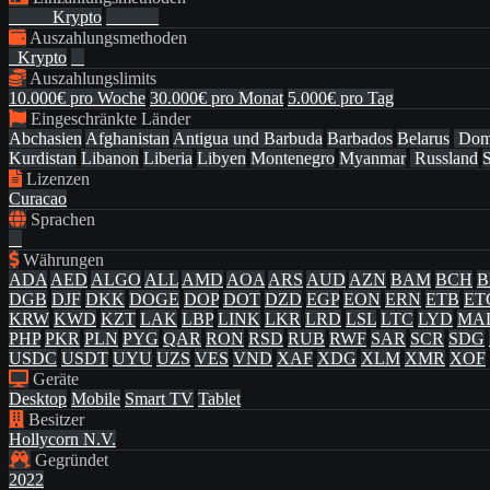
Krypto
Auszahlungsmethoden
Krypto
Auszahlungslimits
10.000€ pro Woche
30.000€ pro Monat
5.000€ pro Tag
Eingeschränkte Länder
Abchasien
Afghanistan
Antigua und Barbuda
Barbados
Belarus
Domi
Kurdistan
Libanon
Liberia
Libyen
Montenegro
Myanmar
Russland
S
Lizenzen
Curacao
Sprachen
Währungen
ADA
AED
ALGO
ALL
AMD
AOA
ARS
AUD
AZN
BAM
BCH
B
DGB
DJF
DKK
DOGE
DOP
DOT
DZD
EGP
EON
ERN
ETB
ET
KRW
KWD
KZT
LAK
LBP
LINK
LKR
LRD
LSL
LTC
LYD
MA
PHP
PKR
PLN
PYG
QAR
RON
RSD
RUB
RWF
SAR
SCR
SDG
USDC
USDT
UYU
UZS
VES
VND
XAF
XDG
XLM
XMR
XOF
Geräte
Desktop
Mobile
Smart TV
Tablet
Besitzer
Hollycorn N.V.
Gegründet
2022