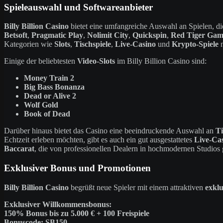
Spieleauswahl und Softwareanbieter
Billy Billion Casino
bietet eine umfangreiche Auswahl an Spielen, di
Betsoft
,
Pragmatic Play
,
Nolimit City
,
Quickspin
,
Red Tiger Gam
Kategorien wie
Slots
,
Tischspiele
,
Live-Casino
und
Krypto-Spiele
n
Einige der beliebtesten
Video-Slots
im Billy Billion Casino sind:
Money Train 2
Big Bass Bonanza
Dead or Alive 2
Wolf Gold
Book of Dead
Darüber hinaus bietet das Casino eine beeindruckende Auswahl an
Ti
Echtzeit erleben möchten, gibt es auch ein gut ausgestattetes
Live-Ca
Baccarat
, die von professionellen Dealern in hochmodernen Studios
Exklusiver Bonus und Promotionen
Billy Billion Casino
begrüßt neue Spieler mit einem attraktiven
exkl
Exklusiver Willkommensbonus:
150% Bonus bis zu 5.000 € + 100 Freispiele
Bonuscode: SB150