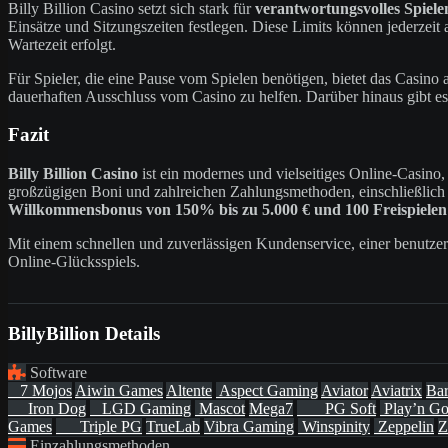
Billy Billion Casino setzt sich stark für
verantwortungsvolles Spiele
Einsätze und Sitzungszeiten festlegen. Diese Limits können jederzeit
Wartezeit erfolgt.
Für Spieler, die eine Pause vom Spielen benötigen, bietet das Casino
dauerhaften Ausschluss vom Casino zu helfen. Darüber hinaus gibt es 
Fazit
Billy Billion Casino
ist ein modernes und vielseitiges Online-Casino, 
großzügigen Boni und zahlreichen Zahlungsmethoden, einschließlich e
Willkommensbonus von 150% bis zu 5.000 € und 100 Freispielen
Mit einem schnellen und zuverlässigen Kundenservice, einer benutzer
Online-Glücksspiels.
BillyBillion Details
Software
7 Mojos
Aiwin Games
Altente
Aspect Gaming
Aviator
Aviatrix
Bar
Iron Dog
LGD Gaming
Mascot
Mega7
PG Soft
Play’n G
Games
Triple PG
TrueLab
Vibra Gaming
Winspinity
Zeppelin
Z
Einzahlungsmethoden