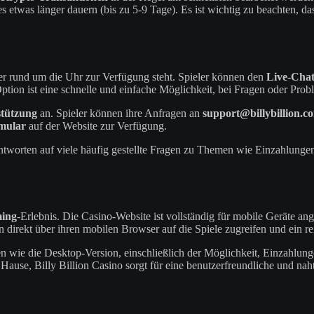
twas länger dauern (bis zu 5-9 Tage). Es ist wichtig zu beachten, da
der rund um die Uhr zur Verfügung steht. Spieler können den
Live-Cha
ion ist eine schnelle und einfache Möglichkeit, bei Fragen oder Prob
stützung
an. Spieler können ihre Anfragen an
support@billybillion.c
mular
auf der Website zur Verfügung.
Antworten auf viele häufig gestellte Fragen zu Themen wie Einzahlunge
ing
-Erlebnis. Die Casino-Website ist vollständig für mobile Geräte a
n direkt über ihren mobilen Browser auf die Spiele zugreifen und ein re
en wie die Desktop-Version, einschließlich der Möglichkeit, Einzahlu
Hause, Billy Billion Casino sorgt für eine benutzerfreundliche und nah