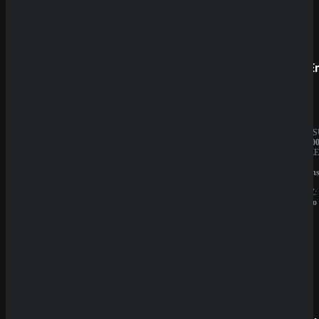
Prestige
SpinE
BESITZER:
JAHRES
Aurevia
10.000.0
IT
BESITZE
Group
GBL
LIZENZ:
Solution
Curacao
N.V.
LIZENZ:
Curacao