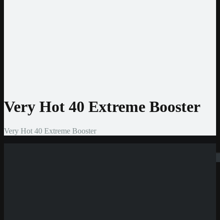
Jeton
CashtoCode
MiFinity
MuchBetter
Auszahlmethoden
Bank Überweisung
MasterCard
Visa
Skrill
Bitcoin
Very Hot 40 Extreme Booster
Very Hot 40 Extreme Booster
Suchen
Neue Casinos