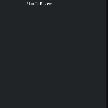
Aktuelle Reviews