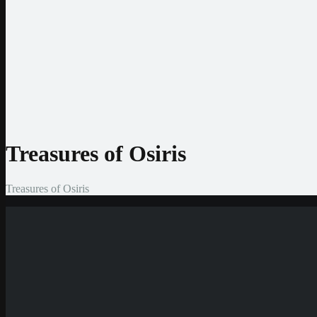
Aus
Treasures of Osiris
Treasures of Osiris