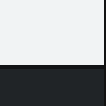
Suchen
Suchen
Neue Casinos
Prestige