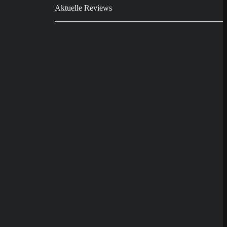
Aktuelle Reviews