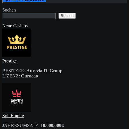
Suchen
Suchen
Neue Casinos
Prestige
BESITZER:
Aurevia IT Group
LIZENZ:
Curacao
SpinEmpire
JAHRESUMSATZ:
10.000.000€