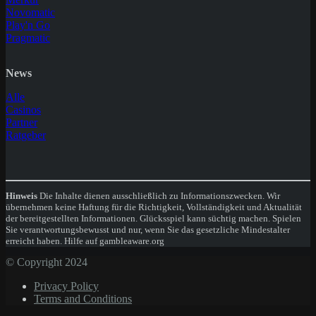
Novomatic
Play'n Go
Pragmatic
News
Alle
Casinos
Partner
Ratgeber
Hinweis
Die Inhalte dienen ausschließlich zu Informationszwecken. Wir
übernehmen keine Haftung für die Richtigkeit, Vollständigkeit und Aktualität
der bereitgestellten Informationen. Glücksspiel kann süchtig machen. Spielen
Sie verantwortungsbewusst und nur, wenn Sie das gesetzliche Mindestalter
erreicht haben. Hilfe auf gambleaware.org
© Copyright 2024
Privacy Policy
Terms and Conditions