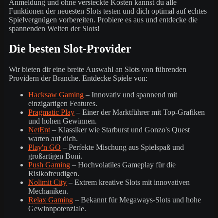
Anmeldung und ohne versteckte Kosten kannst du alle
Funktionen der neuesten Slots testen und dich optimal auf echtes
Spielvergnügen vorbereiten. Probiere es aus und entdecke die
spannenden Welten der Slots!
Die besten Slot-Provider
Wir bieten dir eine breite Auswahl an Slots von führenden
Providern der Branche. Entdecke Spiele von:
Hacksaw Gaming
– Innovativ und spannend mit
einzigartigen Features.
Pragmatic Play
– Einer der Marktführer mit Top-Grafiken
und hohen Gewinnen.
NetEnt
– Klassiker wie Starburst und Gonzo's Quest
warten auf dich.
Play'n GO
– Perfekte Mischung aus Spielspaß und
großartigen Boni.
Push Gaming
– Hochvolatiles Gameplay für die
Risikofreudigen.
Nolimit City
– Extrem kreative Slots mit innovativen
Mechaniken.
Relax Gaming
– Bekannt für Megaways-Slots und hohe
Gewinnpotenziale.