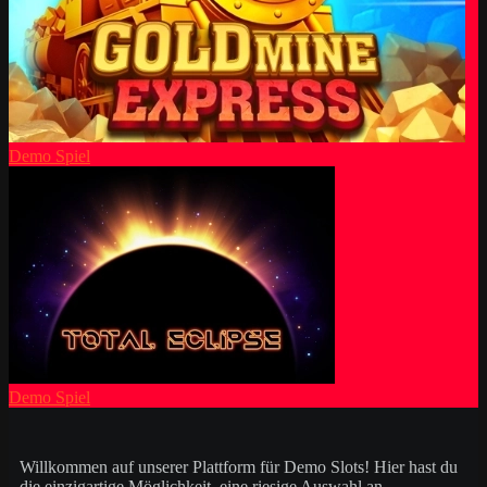
Demo Spiel
Demo Spiel
Willkommen auf unserer Plattform für Demo Slots! Hier hast du
die einzigartige Möglichkeit, eine riesige Auswahl an