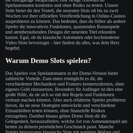
Spielautomaten kostenlos und ohne Risiko zu testen. Unsere
Seite bietet dir den Vorteil, die neuesten Slots oft bis zu zwei
Wochen vor ihrer offiziellen Veröffentlichung in Online-Casinos
ausprobieren zu können. Das bedeutet, dass du früher als andere
Spieler die innovativen Funktionen, spannenden Bonusspiele
und atemberaubenden Designs der neuesten Titel erkunden
kannst. Egal, ob du klassische Automaten oder hochmoderne
Video-Slots bevorzugst – hier findest du alles, was dein Herz
begehrt.
Warum Demo Slots spielen?
Das Spielen von Spielautomaten in der Demo-Version bietet
zahlreiche Vorteile. Zum einen ermöglicht es dir, die
verschiedenen Mechaniken und Features kennenzulernen, ohne
eigenes Geld einzusetzen. Besonders für Anfänger ist dies eine
große Hilfe, da sie sich so mit den Regeln und Funktionen
vertraut machen können. Aber auch erfahrene Spieler profitieren
davon, da sie neue Strategien entwickeln und verschiedene
Einsatzhöhen testen können, ohne finanzielle Risiken
einzugehen. Darüber hinaus geben Demo Slots dir die
Gelegenheit, herauszufinden, welche Art von Automatenspiel am
besten zu deinem persönlichen Geschmack passt. Manche
Spieler bevorzugen klassische Slots mit wenigen Walzen und