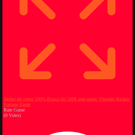
Sicher dir einen 100% Bonus bis 500€ und spiele Thunder Riches:
Fortune Eagle
Rate Game
(
0
Votes)