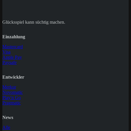
Glücksspiel kann süchtig machen.
Einzahlung
Mastercard
Visa
Apple Pay
Paysafe
Entwickler
Merkur
Novomatic
Play'n Go
Pragmatic
News
Alle