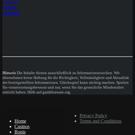
Casinos
Partner
Ratgeber
Hinweis
Die Inhalte dienen ausschließlich zu Informationszwecken. Wir
übernehmen keine Haftung für die Richtigkeit, Vollständigkeit und Aktualität
der bereitgestellten Informationen. Glücksspiel kann süchtig machen. Spielen
Sie verantwortungsbewusst und nur, wenn Sie das gesetzliche Mindestalter
erreicht haben. Hilfe auf gambleaware.org
© Copyright 2024
Privacy Policy
Home
Terms and Conditions
Casinos
Bonis