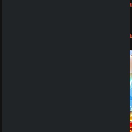
CryptoRush
200% bis
zu 2.500€
Robert99
zu
Submit
CryptoRush
Sicher dir einen 100% Bonus bis 500€ und spiele
200% bis
Spinner Thriller
zu 2.500€
Try Our Featured Games
News
SpinEmpire Casino
Review
8. Januar 2026
SpinBetter Casino
Review
22. Dezember
2025
Wyns Casino Revie
30. September
2025
QuickWin Casino
Review