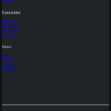
Paysafe
Entwickler
Merkur
Novomatic
Play'n Go
Pragmatic
News
Alle
Casinos
Partner
Ratgeber