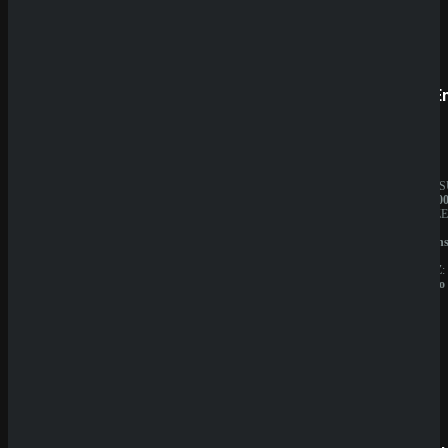
Prestige
SpinE
BESITZER:
JAHRES
Aurevia
10.000.0
IT
BESITZE
Group
GBL
LIZENZ:
Solution
Curacao
N.V.
LIZENZ:
Curacao