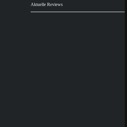
Aktuelle Reviews