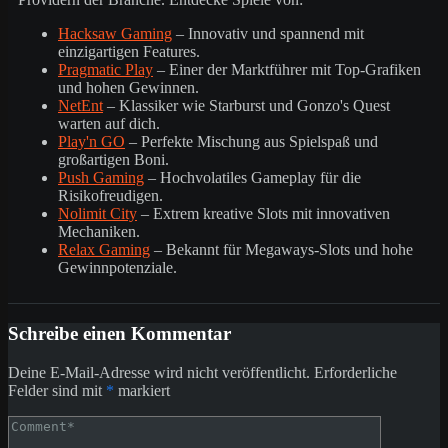
Hacksaw Gaming
– Innovativ und spannend mit
einzigartigen Features.
Pragmatic Play
– Einer der Marktführer mit Top-Grafiken
und hohen Gewinnen.
NetEnt
– Klassiker wie Starburst und Gonzo's Quest
warten auf dich.
Play'n GO
– Perfekte Mischung aus Spielspaß und
großartigen Boni.
Push Gaming
– Hochvolatiles Gameplay für die
Risikofreudigen.
Nolimit City
– Extrem kreative Slots mit innovativen
Mechaniken.
Relax Gaming
– Bekannt für Megaways-Slots und hohe
Gewinnpotenziale.
Schreibe einen Kommentar
Deine E-Mail-Adresse wird nicht veröffentlicht.
Erforderliche
Felder sind mit
*
markiert