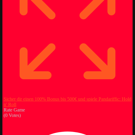
Sicher dir einen 100% Bonus bis 500€ und spiele Pandariffic: Hold
n' Roll
Rate Game
(
0
Votes)