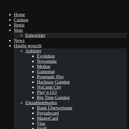
Home
Casinos
Bonis
Slots
Entwickler
News
Häufig gesucht
Anbieter
Evolution
Novomatic
Merkur
Gamomat
Pragmatic Play
Hacksaw Gaming
NoLimit City
Play’n GO
Big Time Gaming
Einzahlmethoden
Bank Überweisung
Paysafecard
MasterCard
Visa
Skrill