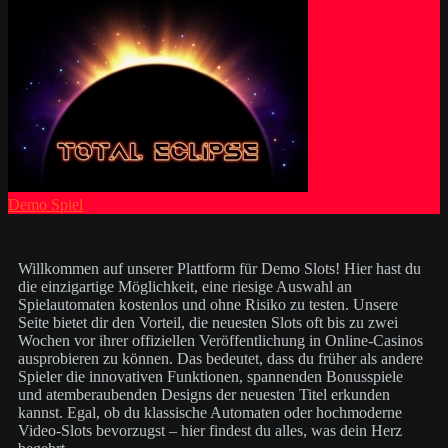
Demo Spiel
Willkommen auf unserer Plattform für Demo Slots! Hier hast du
die einzigartige Möglichkeit, eine riesige Auswahl an
Spielautomaten kostenlos und ohne Risiko zu testen. Unsere
Seite bietet dir den Vorteil, die neuesten Slots oft bis zu zwei
Wochen vor ihrer offiziellen Veröffentlichung in Online-Casinos
ausprobieren zu können. Das bedeutet, dass du früher als andere
Spieler die innovativen Funktionen, spannenden Bonusspiele
und atemberaubenden Designs der neuesten Titel erkunden
kannst. Egal, ob du klassische Automaten oder hochmoderne
Video-Slots bevorzugst – hier findest du alles, was dein Herz