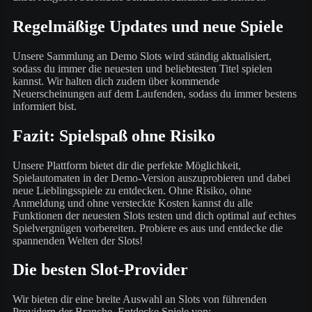
Regelmäßige Updates und neue Spiele
Unsere Sammlung an Demo Slots wird ständig aktualisiert,
sodass du immer die neuesten und beliebtesten Titel spielen
kannst. Wir halten dich zudem über kommende
Neuerscheinungen auf dem Laufenden, sodass du immer bestens
informiert bist.
Fazit: Spielspaß ohne Risiko
Unsere Plattform bietet dir die perfekte Möglichkeit,
Spielautomaten in der Demo-Version auszuprobieren und dabei
neue Lieblingsspiele zu entdecken. Ohne Risiko, ohne
Anmeldung und ohne versteckte Kosten kannst du alle
Funktionen der neuesten Slots testen und dich optimal auf echtes
Spielvergnügen vorbereiten. Probiere es aus und entdecke die
spannenden Welten der Slots!
Die besten Slot-Provider
Wir bieten dir eine breite Auswahl an Slots von führenden
Providern der Branche. Entdecke Spiele von: