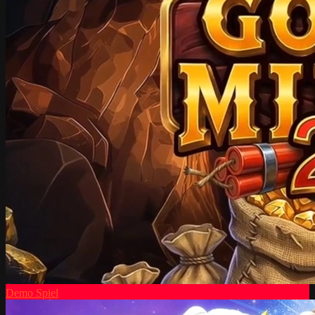
Demo Spiel