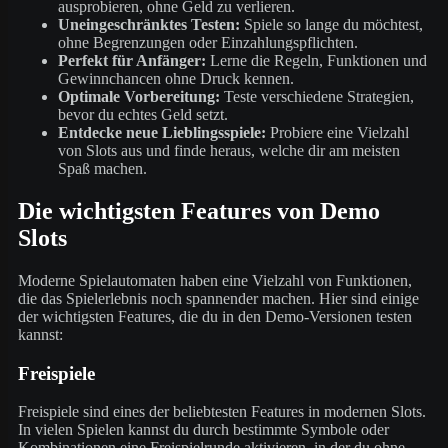
ausprobieren, ohne Geld zu verlieren.
Uneingeschränktes Testen:
Spiele so lange du möchtest,
ohne Begrenzungen oder Einzahlungspflichten.
Perfekt für Anfänger:
Lerne die Regeln, Funktionen und
Gewinnchancen ohne Druck kennen.
Optimale Vorbereitung:
Teste verschiedene Strategien,
bevor du echtes Geld setzt.
Entdecke neue Lieblingsspiele:
Probiere eine Vielzahl
von Slots aus und finde heraus, welche dir am meisten
Spaß machen.
Die wichtigsten Features von Demo
Slots
Moderne Spielautomaten haben eine Vielzahl von Funktionen,
die das Spielerlebnis noch spannender machen. Hier sind einige
der wichtigsten Features, die du in den Demo-Versionen testen
kannst:
Freispiele
Freispiele sind eines der beliebtesten Features in modernen Slots.
In vielen Spielen kannst du durch bestimmte Symbole oder
Kombinationen eine Freispielrunde aktivieren, in der du ohne