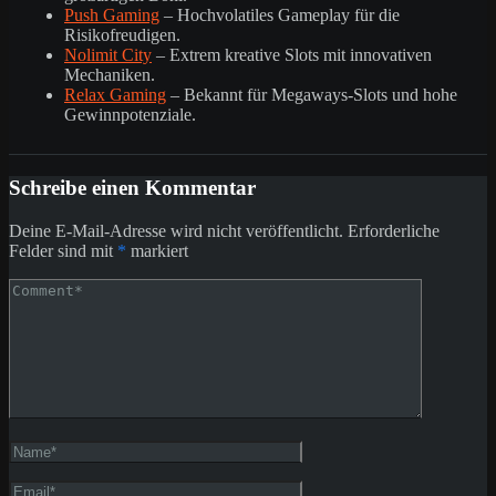
Push Gaming
– Hochvolatiles Gameplay für die
Risikofreudigen.
Nolimit City
– Extrem kreative Slots mit innovativen
Mechaniken.
Relax Gaming
– Bekannt für Megaways-Slots und hohe
Gewinnpotenziale.
Schreibe einen Kommentar
Deine E-Mail-Adresse wird nicht veröffentlicht.
Erforderliche
Felder sind mit
*
markiert