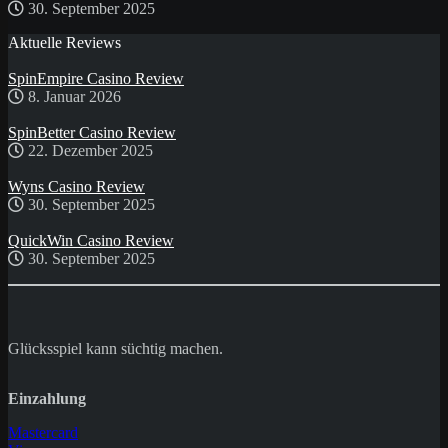
30. September 2025
Aktuelle Reviews
SpinEmpire Casino Review
8. Januar 2026
SpinBetter Casino Review
22. Dezember 2025
Wyns Casino Review
30. September 2025
QuickWin Casino Review
30. September 2025
Glücksspiel kann süchtig machen.
Einzahlung
Mastercard