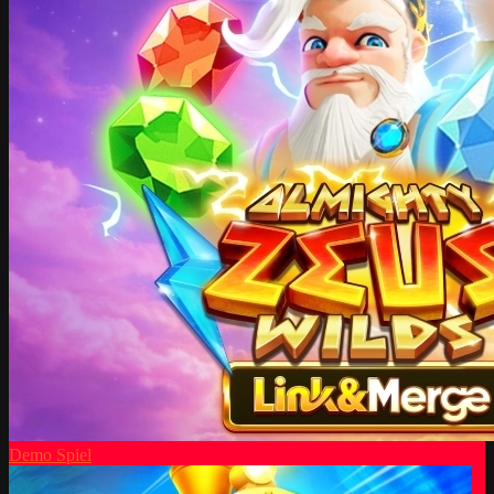
Demo Spiel