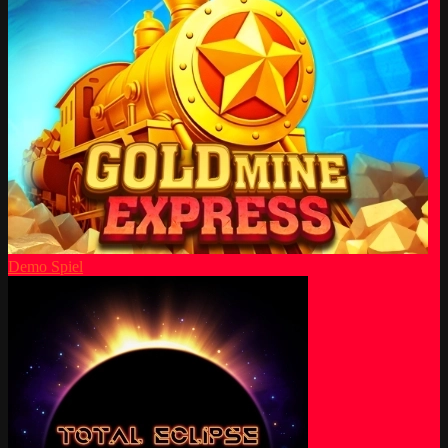
Demo Spiel