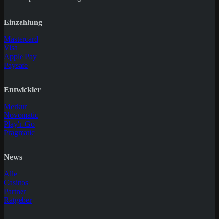
Einzahlung
Mastercard
Visa
Apple Pay
Paysafe
Entwickler
Merkur
Novomatic
Play'n Go
Pragmatic
News
Alle
Casinos
Partner
Ratgeber