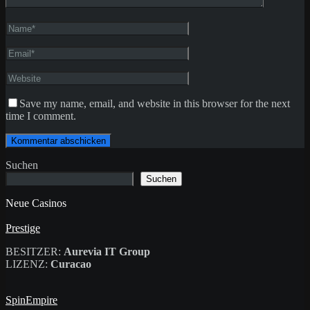
Save my name, email, and website in this browser for the next
time I comment.
Suchen
Suchen
Neue Casinos
Prestige
BESITZER:
Aurevia IT Group
LIZENZ:
Curacao
SpinEmpire