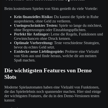
Beim kostenlosen Spielen von Slots genießt du viele Vorteile:
Kein finanzielles Risiko:
Du kannst die Spiele in Ruhe
ausprobieren, ohne Geld zu verlieren.
Uneingeschränktes Testen:
Spiele so lange du möchtest,
ohne Begrenzungen oder Einzahlungspflichten.
Perfekt für Anfänger:
Lerne die Regeln, Funktionen und
Gewinnchancen ohne Druck kennen.
Optimale Vorbereitung:
Teste verschiedene Strategien,
bevor du echtes Geld setzt.
Entdecke neue Lieblingsspiele:
Probiere eine Vielzahl
von Slots aus und finde heraus, welche dir am meisten
Spaß machen.
Die wichtigsten Features von Demo
Slots
Moderne Spielautomaten haben eine Vielzahl von Funktionen,
die das Spielerlebnis noch spannender machen. Hier sind einige
der wichtigsten Features, die du in den Demo-Versionen testen
kannst: