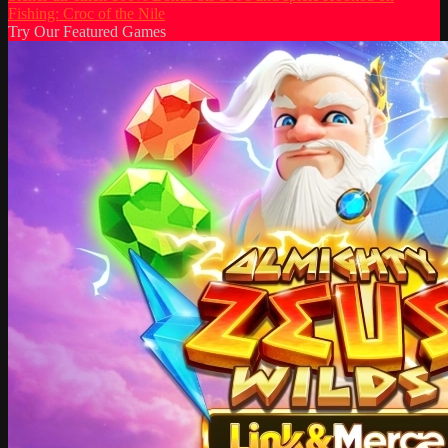
Fishing: Croc of the Nile
Try Our Featured Games