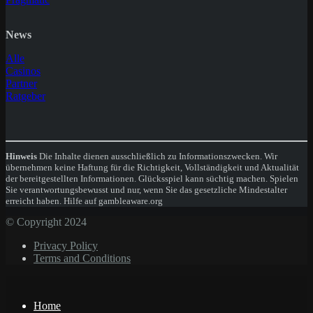
News
Alle
Casinos
Partner
Ratgeber
Hinweis
Die Inhalte dienen ausschließlich zu Informationszwecken. Wir
übernehmen keine Haftung für die Richtigkeit, Vollständigkeit und Aktualität
der bereitgestellten Informationen. Glücksspiel kann süchtig machen. Spielen
Sie verantwortungsbewusst und nur, wenn Sie das gesetzliche Mindestalter
erreicht haben. Hilfe auf gambleaware.org
© Copyright 2024
Privacy Policy
Terms and Conditions
Home