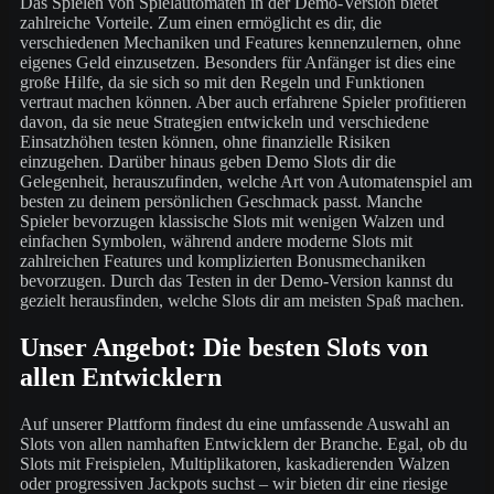
Das Spielen von Spielautomaten in der Demo-Version bietet
zahlreiche Vorteile. Zum einen ermöglicht es dir, die
verschiedenen Mechaniken und Features kennenzulernen, ohne
eigenes Geld einzusetzen. Besonders für Anfänger ist dies eine
große Hilfe, da sie sich so mit den Regeln und Funktionen
vertraut machen können. Aber auch erfahrene Spieler profitieren
davon, da sie neue Strategien entwickeln und verschiedene
Einsatzhöhen testen können, ohne finanzielle Risiken
einzugehen. Darüber hinaus geben Demo Slots dir die
Gelegenheit, herauszufinden, welche Art von Automatenspiel am
besten zu deinem persönlichen Geschmack passt. Manche
Spieler bevorzugen klassische Slots mit wenigen Walzen und
einfachen Symbolen, während andere moderne Slots mit
zahlreichen Features und komplizierten Bonusmechaniken
bevorzugen. Durch das Testen in der Demo-Version kannst du
gezielt herausfinden, welche Slots dir am meisten Spaß machen.
Unser Angebot: Die besten Slots von
allen Entwicklern
Auf unserer Plattform findest du eine umfassende Auswahl an
Slots von allen namhaften Entwicklern der Branche. Egal, ob du
Slots mit Freispielen, Multiplikatoren, kaskadierenden Walzen
oder progressiven Jackpots suchst – wir bieten dir eine riesige