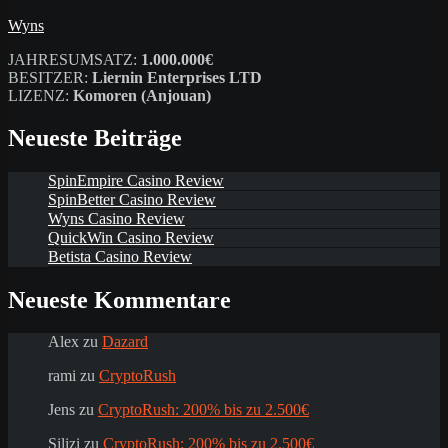
Wyns
JAHRESUMSATZ:
1.000.000€
BESITZER:
Liernin Enterprises LTD
LIZENZ:
Komoren (Anjouan)
Neueste Beiträge
SpinEmpire Casino Review
SpinBetter Casino Review
Wyns Casino Review
QuickWin Casino Review
Betista Casino Review
Neueste Kommentare
Alex
zu
Dazard
rami
zu
CryptoRush
Jens
zu
CryptoRush: 200% bis zu 2.500€
Silizi
zu
CryptoRush: 200% bis zu 2.500€