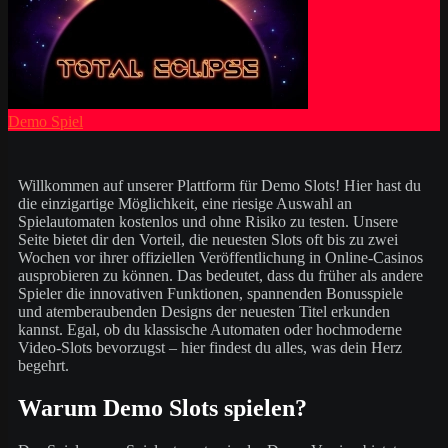
Demo Spiel
Willkommen auf unserer Plattform für Demo Slots! Hier hast du
die einzigartige Möglichkeit, eine riesige Auswahl an
Spielautomaten kostenlos und ohne Risiko zu testen. Unsere
Seite bietet dir den Vorteil, die neuesten Slots oft bis zu zwei
Wochen vor ihrer offiziellen Veröffentlichung in Online-Casinos
ausprobieren zu können. Das bedeutet, dass du früher als andere
Spieler die innovativen Funktionen, spannenden Bonusspiele
und atemberaubenden Designs der neuesten Titel erkunden
kannst. Egal, ob du klassische Automaten oder hochmoderne
Video-Slots bevorzugst – hier findest du alles, was dein Herz
begehrt.
Warum Demo Slots spielen?