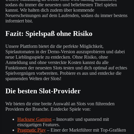
sodass du immer die neuesten und beliebtesten Titel spielen
kannst. Wir halten dich zudem über kommende
Neuerscheinungen auf dem Laufenden, sodass du immer bestens
informiert bist.
Fazit: Spielspaß ohne Risiko
Unsere Plattform bietet dir die perfekte Möglichkeit,
Spielautomaten in der Demo-Version auszuprobieren und dabei
neue Lieblingsspiele zu entdecken. Ohne Risiko, ohne
Anmeldung und ohne versteckte Kosten kannst du alle
Funktionen der neuesten Slots testen und dich optimal auf echtes
Spielvergnügen vorbereiten. Probiere es aus und entdecke die
spannenden Welten der Slots!
Die besten Slot-Provider
Wir bieten dir eine breite Auswahl an Slots von führenden
Providern der Branche. Entdecke Spiele von:
Hacksaw Gaming
– Innovativ und spannend mit
einzigartigen Features.
Pragmatic Play
– Einer der Marktführer mit Top-Grafiken