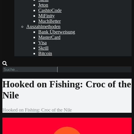
Jeton
CashtoCode
MiFinity
MuchBetter
Auszahlmethoden
Bank Überweisung
MasterCard
Visa
Skrill
Bitcoin
Hooked on Fishing: Croc of the
Nile
Hooked on Fishing: Croc of the Nile