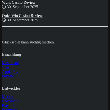
Wyns Casino Review
30. September 2025
QuickWin Casino Review
30. September 2025
Glücksspiel kann süchtig machen.
Einzahlung
Mastercard
Visa
Apple Pay
Paysafe
Entwickler
Merkur
Novomatic
Play'n Go
Pragmatic