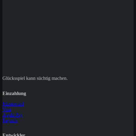
Save my name, email, and website in this
browser for the next time I comment.
Glücksspiel kann süchtig machen.
Einzahlung
Mastercard
Visa
Apple Pay
Paysafe
Entwickler