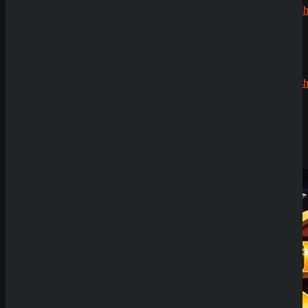
Echtgeldmodus
CryptoRush
Demoversion
200% bis
zu 2.500€
Having issues with
Honey Bass
?
Robert99
zu
CryptoRush
200% bis
zu 2.500€
Submit
Sicher dir einen 100% Bonus bis 500€ und spiele
Honey Bass
News
Try Our Featured Games
SpinEmpire Casino
Review
8. Januar 2026
SpinBetter Casino
Review
22. Dezember
2025
Wyns Casino Revie
30. September
2025
QuickWin Casino
Review