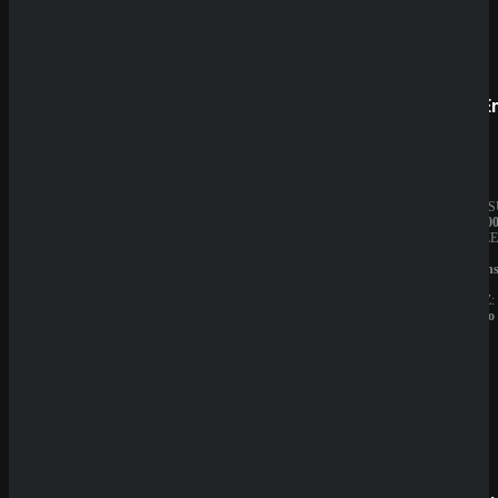
Prestige
SpinE
BESITZER:
JAHRES
Aurevia
10.000.0
IT
BESITZE
Group
GBL
LIZENZ:
Solution
Curacao
N.V.
LIZENZ:
Curacao