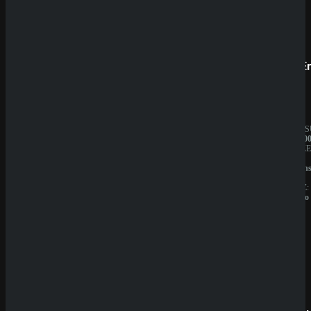
Prestige
SpinE
BESITZER:
JAHRES
Aurevia
10.000.0
IT
BESITZE
Group
GBL
LIZENZ:
Solution
Curacao
N.V.
LIZENZ:
Curacao