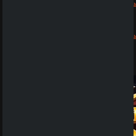
Echtgeldmodus
CryptoRush
Demoversion
200% bis
zu 2.500€
Having issues with
Griffon Vulture
?
Robert99
zu
CryptoRush
200% bis
zu 2.500€
Submit
Sicher dir einen 100% Bonus bis 500€ und spiele
News
Griffon Vulture
SpinEmpire Casino
Try Our Featured Games
Review
8. Januar 2026
SpinBetter Casino
Review
22. Dezember
2025
Wyns Casino Revie
30. September
2025
QuickWin Casino
Review