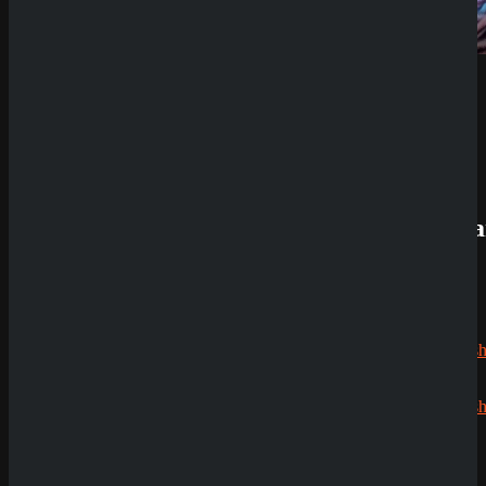
Review
QuickWin
Casino
Review
Betista
Casino
Review
Neueste
Kommenta
Alex
zu
Dazard
rami
zu
CryptoRus
Jens
zu
CryptoRush
200% bis
zu 2.500€
Silizi
zu