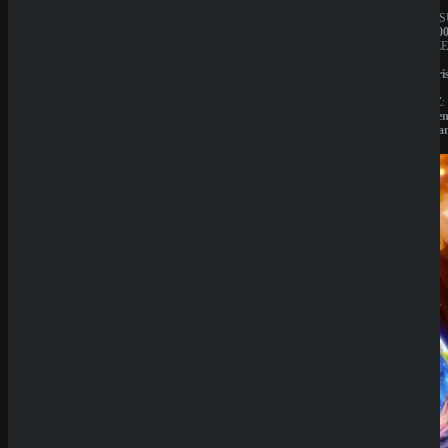
JAHRESUMSATZ:
JAHRES
1.000.000€
1.000.00
BESITZER:
BESITZE
Liernin
Liernin
Enterprises
Enterpri
LTD
LTD
LIZENZ:
LIZENZ:
Komoren
Komore
(Anjouan)
(Anjoua
Neueste
Beiträge
SpinEmpir
e Casino
Review
SpinBetter
Casino
Review
Wyns
Casino