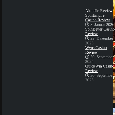
30. September
2025
Aktuelle Reviews
SpinEmpire
Casino Review
8. Januar 2026
SpinBetter Casino
Review
22. Dezember
2025
Wyns Casino
Review
30. September
2025
QuickWin Casino
Review
30. September
2025
Demo Spiel