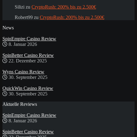
Silizi
zu
CryptoRush: 200% bis zu 2.500€
Robert99
zu
CryptoRush: 200% bis zu 2.500€
News
SpinEmpire Casino Review
8. Januar 2026
SpinBetter Casino Review
22. Dezember 2025
Wyns Casino Review
30. September 2025
QuickWin Casino Review
30. September 2025
Aktuelle Reviews
SpinEmpire Casino Review
8. Januar 2026
SpinBetter Casino Review