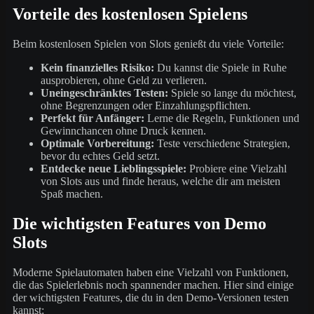
Vorteile des kostenlosen Spielens
Beim kostenlosen Spielen von Slots genießt du viele Vorteile:
Kein finanzielles Risiko:
Du kannst die Spiele in Ruhe
ausprobieren, ohne Geld zu verlieren.
Uneingeschränktes Testen:
Spiele so lange du möchtest,
ohne Begrenzungen oder Einzahlungspflichten.
Perfekt für Anfänger:
Lerne die Regeln, Funktionen und
Gewinnchancen ohne Druck kennen.
Optimale Vorbereitung:
Teste verschiedene Strategien,
bevor du echtes Geld setzt.
Entdecke neue Lieblingsspiele:
Probiere eine Vielzahl
von Slots aus und finde heraus, welche dir am meisten
Spaß machen.
Die wichtigsten Features von Demo
Slots
Moderne Spielautomaten haben eine Vielzahl von Funktionen,
die das Spielerlebnis noch spannender machen. Hier sind einige
der wichtigsten Features, die du in den Demo-Versionen testen
kannst: