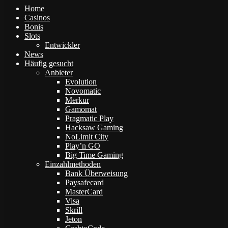
Home
Casinos
Bonis
Slots
Entwickler
News
Häufig gesucht
Anbieter
Evolution
Novomatic
Merkur
Gamomat
Pragmatic Play
Hacksaw Gaming
NoLimit City
Play’n GO
Big Time Gaming
Einzahlmethoden
Bank Überweisung
Paysafecard
MasterCard
Visa
Skrill
Jeton