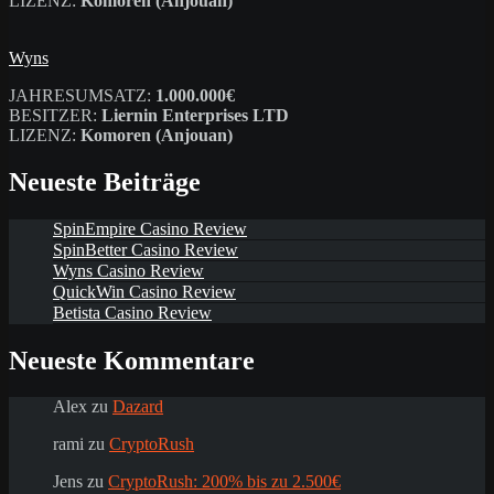
LIZENZ:
Komoren (Anjouan)
Wyns
JAHRESUMSATZ:
1.000.000€
BESITZER:
Liernin Enterprises LTD
LIZENZ:
Komoren (Anjouan)
Neueste Beiträge
SpinEmpire Casino Review
SpinBetter Casino Review
Wyns Casino Review
QuickWin Casino Review
Betista Casino Review
Neueste Kommentare
Alex
zu
Dazard
rami
zu
CryptoRush
Jens
zu
CryptoRush: 200% bis zu 2.500€