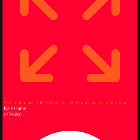
Sicher dir einen 100% Bonus bis 500€ und spiele Golden Mouse
Rate Game
(
0
Votes)