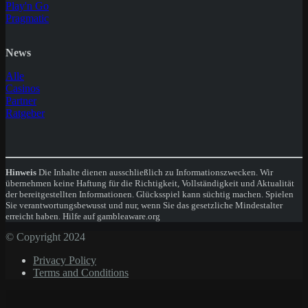
Play'n Go
Pragmatic
News
Alle
Casinos
Partner
Ratgeber
Hinweis
Die Inhalte dienen ausschließlich zu Informationszwecken. Wir
übernehmen keine Haftung für die Richtigkeit, Vollständigkeit und Aktualität
der bereitgestellten Informationen. Glücksspiel kann süchtig machen. Spielen
Sie verantwortungsbewusst und nur, wenn Sie das gesetzliche Mindestalter
erreicht haben. Hilfe auf gambleaware.org
© Copyright 2024
Privacy Policy
Terms and Conditions