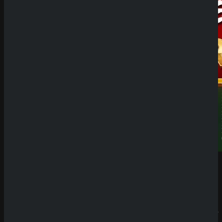
Neueste
Beiträge
SpinEmpir
e Casino