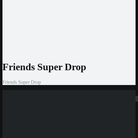
Jeton
CashtoCode
MiFinity
MuchBetter
Auszahlmethoden
Bank Überweisung
MasterCard
Visa
Skrill
Bitcoin
Friends Super Drop
Friends Super Drop
Suchen
Neue Casinos