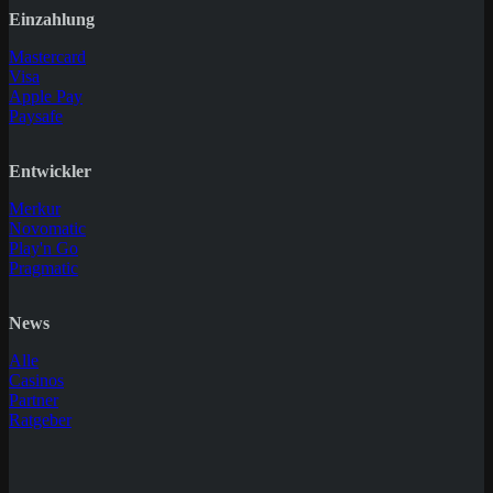
Einzahlung
Mastercard
Visa
Apple Pay
Paysafe
Entwickler
Merkur
Novomatic
Play'n Go
Pragmatic
News
Alle
Casinos
Partner
Ratgeber