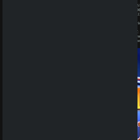
JAHRESUMSATZ:
JAHRES
1.000.000€
1.000.00
BESITZER:
BESITZE
Liernin
Liernin
Enterprises
Enterpri
LTD
LTD
LIZENZ:
LIZENZ:
Komoren
Komore
(Anjouan)
(Anjoua
Neueste
Beiträge
SpinEmpir
e Casino
Review
SpinBetter
Casino
Review
Wyns
Casino