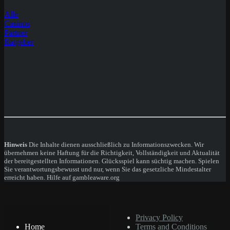
Alle
Casinos
Partner
Ratgeber
Hinweis
Die Inhalte dienen ausschließlich zu Informationszwecken. Wir
übernehmen keine Haftung für die Richtigkeit, Vollständigkeit und Aktualität
der bereitgestellten Informationen. Glücksspiel kann süchtig machen. Spielen
Sie verantwortungsbewusst und nur, wenn Sie das gesetzliche Mindestalter
erreicht haben. Hilfe auf gambleaware.org
© Copyright 2024
Privacy Policy
Home
Terms and Conditions