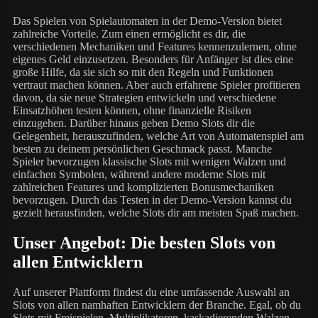
Das Spielen von Spielautomaten in der Demo-Version bietet
zahlreiche Vorteile. Zum einen ermöglicht es dir, die
verschiedenen Mechaniken und Features kennenzulernen, ohne
eigenes Geld einzusetzen. Besonders für Anfänger ist dies eine
große Hilfe, da sie sich so mit den Regeln und Funktionen
vertraut machen können. Aber auch erfahrene Spieler profitieren
davon, da sie neue Strategien entwickeln und verschiedene
Einsatzhöhen testen können, ohne finanzielle Risiken
einzugehen. Darüber hinaus geben Demo Slots dir die
Gelegenheit, herauszufinden, welche Art von Automatenspiel am
besten zu deinem persönlichen Geschmack passt. Manche
Spieler bevorzugen klassische Slots mit wenigen Walzen und
einfachen Symbolen, während andere moderne Slots mit
zahlreichen Features und komplizierten Bonusmechaniken
bevorzugen. Durch das Testen in der Demo-Version kannst du
gezielt herausfinden, welche Slots dir am meisten Spaß machen.
Unser Angebot: Die besten Slots von
allen Entwicklern
Auf unserer Plattform findest du eine umfassende Auswahl an
Slots von allen namhaften Entwicklern der Branche. Egal, ob du
Slots mit Freispielen, Multiplikatoren, kaskadierenden Walzen