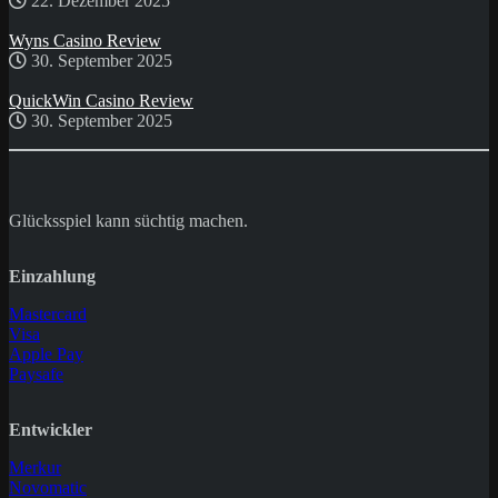
22. Dezember 2025
Wyns Casino Review
30. September 2025
QuickWin Casino Review
30. September 2025
Glücksspiel kann süchtig machen.
Einzahlung
Mastercard
Visa
Apple Pay
Paysafe
Entwickler
Merkur
Novomatic