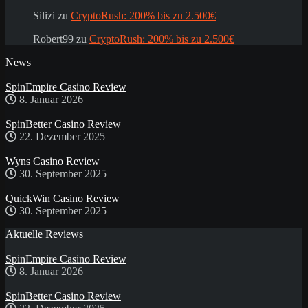
Silizi
zu
CryptoRush: 200% bis zu 2.500€
Robert99
zu
CryptoRush: 200% bis zu 2.500€
News
SpinEmpire Casino Review
8. Januar 2026
SpinBetter Casino Review
22. Dezember 2025
Wyns Casino Review
30. September 2025
QuickWin Casino Review
30. September 2025
Aktuelle Reviews
SpinEmpire Casino Review
8. Januar 2026
SpinBetter Casino Review