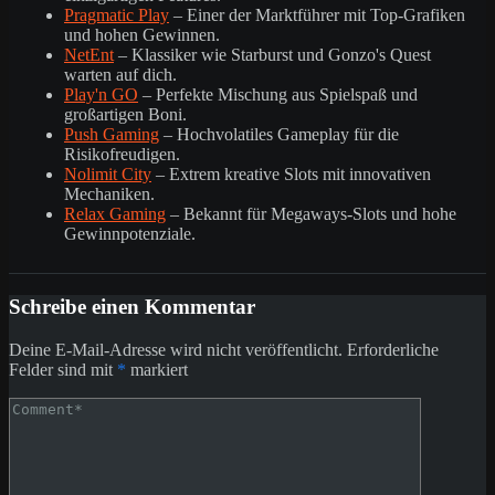
Pragmatic Play
– Einer der Marktführer mit Top-Grafiken
und hohen Gewinnen.
NetEnt
– Klassiker wie Starburst und Gonzo's Quest
warten auf dich.
Play'n GO
– Perfekte Mischung aus Spielspaß und
großartigen Boni.
Push Gaming
– Hochvolatiles Gameplay für die
Risikofreudigen.
Nolimit City
– Extrem kreative Slots mit innovativen
Mechaniken.
Relax Gaming
– Bekannt für Megaways-Slots und hohe
Gewinnpotenziale.
Schreibe einen Kommentar
Deine E-Mail-Adresse wird nicht veröffentlicht.
Erforderliche
Felder sind mit
*
markiert