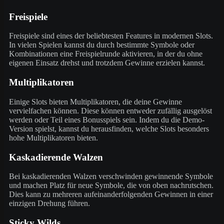
Freispiele
Freispiele sind eines der beliebtesten Features in modernen Slots.
In vielen Spielen kannst du durch bestimmte Symbole oder
Kombinationen eine Freispielrunde aktivieren, in der du ohne
eigenen Einsatz drehst und trotzdem Gewinne erzielen kannst.
Multiplikatoren
Einige Slots bieten Multiplikatoren, die deine Gewinne
vervielfachen können. Diese können entweder zufällig ausgelöst
werden oder Teil eines Bonusspiels sein. Indem du die Demo-
Version spielst, kannst du herausfinden, welche Slots besonders
hohe Multiplikatoren bieten.
Kaskadierende Walzen
Bei kaskadierenden Walzen verschwinden gewinnende Symbole
und machen Platz für neue Symbole, die von oben nachrutschen.
Dies kann zu mehreren aufeinanderfolgenden Gewinnen in einer
einzigen Drehung führen.
Sticky Wilds