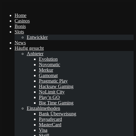
Home
Casinos
Bonis
Slots
Entwickler
News
Häufig gesucht
Anbieter
Evolution
Novomatic
Merkur
Gamomat
Pragmatic Play
Hacksaw Gaming
NoLimit City
Play’n GO
Big Time Gaming
Einzahlmethoden
Bank Überweisung
Paysafecard
MasterCard
Visa
Skrill