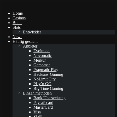
Home
Casinos
Bonis
Slots
Entwickler
News
Häufig gesucht
Anbieter
Evolution
Novomatic
Merkur
Gamomat
Pragmatic Play
Hacksaw Gaming
NoLimit City
Play’n GO
Big Time Gaming
Einzahlmethoden
Bank Überweisung
Paysafecard
MasterCard
Visa
Skrill