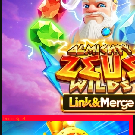
Demo Spiel