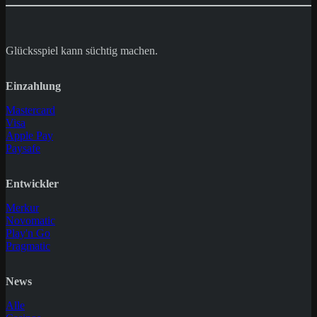
Glücksspiel kann süchtig machen.
Einzahlung
Mastercard
Visa
Apple Pay
Paysafe
Entwickler
Merkur
Novomatic
Play'n Go
Pragmatic
News
Alle