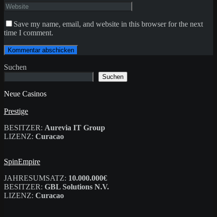
Save my name, email, and website in this browser for the next
time I comment.
Suchen
Suchen
Neue Casinos
Prestige
BESITZER:
Aurevia IT Group
LIZENZ:
Curacao
SpinEmpire
JAHRESUMSATZ:
10.000.000€
BESITZER:
GBL Solutions N.V.
LIZENZ:
Curacao