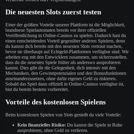
Die neuesten Slots zuerst testen
Einer der größten Vorteile unserer Plattform ist die Möglichkeit,
brandneue Spielautomaten bereits vor ihrer offiziellen
Veröffentlichung in Online-Casinos zu spielen. Dadurch hast du
einen entscheidenden Vorteil gegenüber anderen Spielern, denn
du kannst dich bereits mit den neuesten Slots vertraut machen,
bevor sie überhaupt auf Echtgeld-Plattformen verfügbar sind. Wir
arbeiten eng mit den Entwicklern zusammen, um sicherzustellen,
dass du die neuesten Spiele früher als anderswo ausprobieren
kannst. Dies gibt dir die Gelegenheit, dich intensiv mit den
Mechaniken, den Gewinnpotenzialen und den Bonusfunktionen
auseinanderzusetzen, ohne dafür eigenes Geld zu riskieren.
Sobald das Spiel dann offiziell in Online-Casinos verfügbar ist,
bist du bereits bestens vorbereitet.
Vorteile des kostenlosen Spielens
Beim kostenlosen Spielen von Slots genießt du viele Vorteile:
Kein finanzielles Risiko:
Du kannst die Spiele in Ruhe
ausprobieren, ohne Geld zu verlieren.