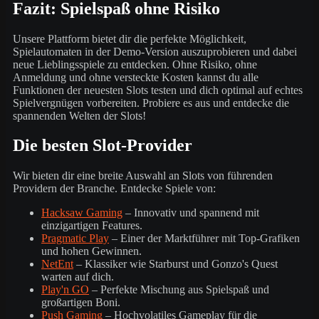
Fazit: Spielspaß ohne Risiko
Unsere Plattform bietet dir die perfekte Möglichkeit,
Spielautomaten in der Demo-Version auszuprobieren und dabei
neue Lieblingsspiele zu entdecken. Ohne Risiko, ohne
Anmeldung und ohne versteckte Kosten kannst du alle
Funktionen der neuesten Slots testen und dich optimal auf echtes
Spielvergnügen vorbereiten. Probiere es aus und entdecke die
spannenden Welten der Slots!
Die besten Slot-Provider
Wir bieten dir eine breite Auswahl an Slots von führenden
Providern der Branche. Entdecke Spiele von:
Hacksaw Gaming
– Innovativ und spannend mit
einzigartigen Features.
Pragmatic Play
– Einer der Marktführer mit Top-Grafiken
und hohen Gewinnen.
NetEnt
– Klassiker wie Starburst und Gonzo's Quest
warten auf dich.
Play'n GO
– Perfekte Mischung aus Spielspaß und
großartigen Boni.
Push Gaming
– Hochvolatiles Gameplay für die