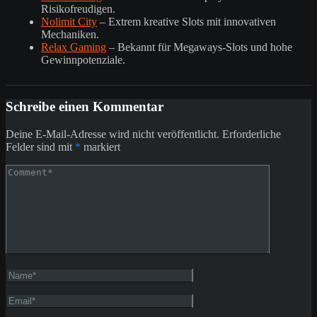
Risikofreudigen.
Nolimit City
– Extrem kreative Slots mit innovativen
Mechaniken.
Relax Gaming
– Bekannt für Megaways-Slots und hohe
Gewinnpotenziale.
Schreibe einen Kommentar
Deine E-Mail-Adresse wird nicht veröffentlicht.
Erforderliche
Felder sind mit
*
markiert