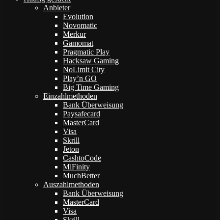
Anbieter
Evolution
Novomatic
Merkur
Gamomat
Pragmatic Play
Hacksaw Gaming
NoLimit City
Play’n GO
Big Time Gaming
Einzahlmethoden
Bank Überweisung
Paysafecard
MasterCard
Visa
Skrill
Jeton
CashtoCode
MiFinity
MuchBetter
Auszahlmethoden
Bank Überweisung
MasterCard
Visa
Skrill