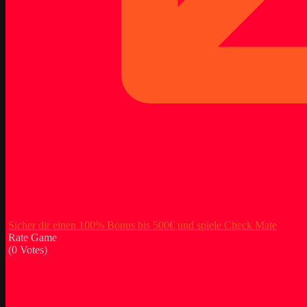
Sicher dir einen 100% Bonus bis 500€ und spiele Check Mate
Rate Game
(
0
Votes)