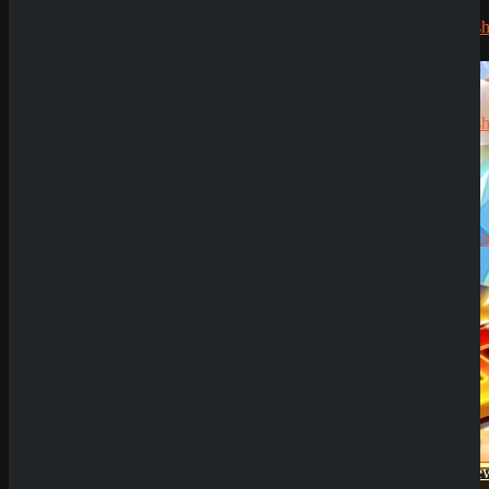
Jens
zu
Sicher dir einen 100% Bonus bis 500€ und spiele
CryptoRush
Burning Coins 100
200% bis
Try Our Featured Games
zu 2.500€
Silizi
zu
CryptoRush
200% bis
zu 2.500€
Robert99
zu
CryptoRush
200% bis
zu 2.500€
News
SpinEmpire Casino
Review
8. Januar 2026
SpinBetter Casino
Review
22. Dezember
2025
Wyns Casino Revie