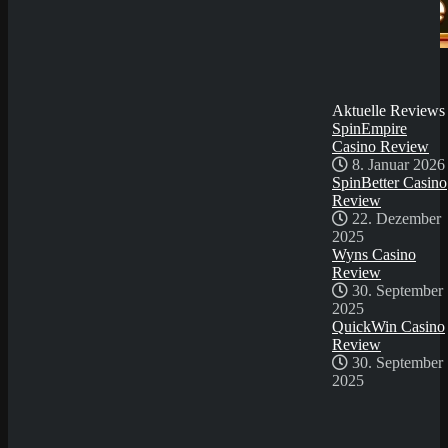
30. September
2025
QuickWin Casino
Review
Demo Spiel
30. September
2025
Aktuelle Reviews
SpinEmpire
Casino Review
8. Januar 2026
SpinBetter Casino
Review
22. Dezember
2025
Wyns Casino
Review
30. September
2025
QuickWin Casino
Review
30. September
Demo Spiel
2025