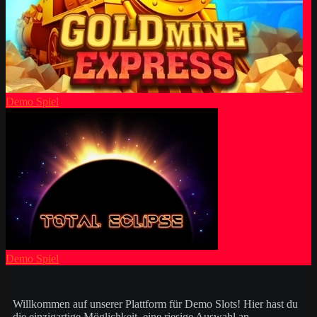
Demo Spiel
Demo Spiel
Willkommen auf unserer Plattform für Demo Slots! Hier hast du
die einzigartige Möglichkeit, eine riesige Auswahl an