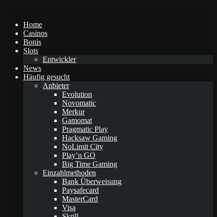
Home
Casinos
Bonis
Slots
Entwickler
News
Häufig gesucht
Anbieter
Evolution
Novomatic
Merkur
Gamomat
Pragmatic Play
Hacksaw Gaming
NoLimit City
Play’n GO
Big Time Gaming
Einzahlmethoden
Bank Überweisung
Paysafecard
MasterCard
Visa
Skrill