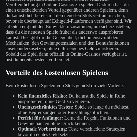
Veröffentlichung in Online-Casinos zu spielen. Dadurch hast du
einen entscheidenden Vorteil gegenüber anderen Spielern, denn
du kannst dich bereits mit den neuesten Slots vertraut machen,
bevor sie überhaupt auf Echtgeld-Plattformen verfügbar sind. Wir
arbeiten eng mit den Entwicklern zusammen, um sicherzustellen,
dass du die neuesten Spiele früher als anderswo ausprobieren
kannst. Dies gibt dir die Gelegenheit, dich intensiv mit den
Mechaniken, den Gewinnpotenzialen und den Bonusfunktionen
auseinanderzusetzen, ohne dafür eigenes Geld zu riskieren.
Sobald das Spiel dann offiziell in Online-Casinos verfügbar ist,
bist du bereits bestens vorbereitet.
Vorteile des kostenlosen Spielens
Beim kostenlosen Spielen von Slots genießt du viele Vorteile:
Kein finanzielles Risiko:
Du kannst die Spiele in Ruhe
ausprobieren, ohne Geld zu verlieren.
Uneingeschränktes Testen:
Spiele so lange du möchtest,
ohne Begrenzungen oder Einzahlungspflichten.
Perfekt für Anfänger:
Lerne die Regeln, Funktionen und
Gewinnchancen ohne Druck kennen.
Optimale Vorbereitung:
Teste verschiedene Strategien,
bevor du echtes Geld setzt.