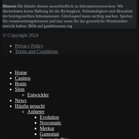
Hinweis
Die Inhalte dienen ausschließlich zu Informationszwecken. Wir
übernehmen keine Haftung für die Richtigkeit, Vollständigkeit und Aktualität
der bereitgestellten Informationen. Glücksspiel kann süchtig machen. Spielen
Sie verantwortungsbewusst und nur, wenn Sie das gesetzliche Mindestalter
erreicht haben. Hilfe auf gambleaware.org
© Copyright 2024
Privacy Policy
Terms and Conditions
Home
Casinos
Bonis
Slots
Entwickler
News
Häufig gesucht
Anbieter
Evolution
Novomatic
Merkur
Gamomat