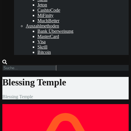
Jeton
CashtoCode
MiFinity
MuchBetter
Auszahlmethoden
Bank Überweisung
MasterCard
Visa
Skrill
Bitcoin
Blessing Temple
Blessing Temple