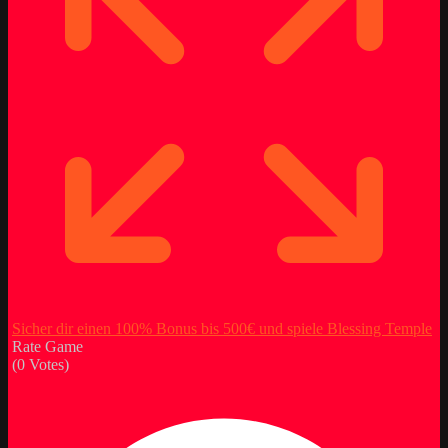
Sicher dir einen 100% Bonus bis 500€ und spiele Blessing Temple
Rate Game
(
0
Votes)