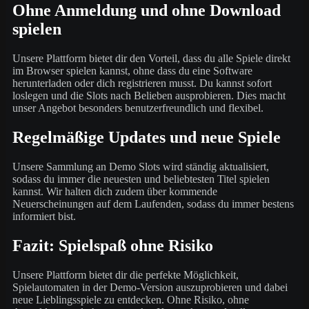
Ohne Anmeldung und ohne Download
spielen
Unsere Plattform bietet dir den Vorteil, dass du alle Spiele direkt
im Browser spielen kannst, ohne dass du eine Software
herunterladen oder dich registrieren musst. Du kannst sofort
loslegen und die Slots nach Belieben ausprobieren. Dies macht
unser Angebot besonders benutzerfreundlich und flexibel.
Regelmäßige Updates und neue Spiele
Unsere Sammlung an Demo Slots wird ständig aktualisiert,
sodass du immer die neuesten und beliebtesten Titel spielen
kannst. Wir halten dich zudem über kommende
Neuerscheinungen auf dem Laufenden, sodass du immer bestens
informiert bist.
Fazit: Spielspaß ohne Risiko
Unsere Plattform bietet dir die perfekte Möglichkeit,
Spielautomaten in der Demo-Version auszuprobieren und dabei
neue Lieblingsspiele zu entdecken. Ohne Risiko, ohne