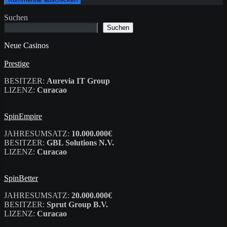
Suchen
Suchen
Neue Casinos
Prestige
BESITZER:
Aurevia IT Group
LIZENZ:
Curacao
SpinEmpire
JAHRESUMSATZ:
10.000.000€
BESITZER:
GBL Solutions N.V.
LIZENZ:
Curacao
SpinBetter
JAHRESUMSATZ:
20.000.000€
BESITZER:
Sprut Group B.V.
LIZENZ:
Curacao