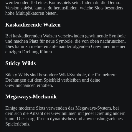
werden oder Teil eines Bonusspiels sein. Indem du die Demo-
Version spielst, kannst du herausfinden, welche Slots besonders
hohe Multiplikatoren bieten.
Kaskadierende Walzen
Bei kaskadierenden Walzen verschwinden gewinnende Symbole
und machen Platz für neue Symbole, die von oben nachrutschen.
Dies kann zu mehreren aufeinanderfolgenden Gewinnen in einer
einzigen Drehung führen.
Sticky Wilds
Sticky Wilds sind besondere Wild-Symbole, die für mehrere
Drehungen auf dem Spielfeld verbleiben und deine
Gewinnchancen erhöhen.
Megaways-Mechanik
Einige moderne Slots verwenden das Megaways-System, bei
dem sich die Anzahl der Gewinnlinien mit jeder Drehung ändern
kann. Dies sorgt für ein dynamisches und abwechslungsreiches
Spielerlebnis.