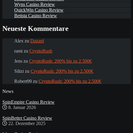
Wyns Casino Review
QuickWin Casino Review
Betista Casino Review
Neueste Kommentare
Alex
zu
Dazard
rami
zu
CryptoRush
Jens
zu
CryptoRush: 200% bis zu 2.500€
Silizi
zu
CryptoRush: 200% bis zu 2.500€
Robert99
zu
CryptoRush: 200% bis zu 2.500€
News
SpinEmpire Casino Review
8. Januar 2026
SpinBetter Casino Review
22. Dezember 2025