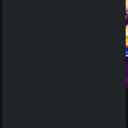
Neueste
Beiträge
SpinEmpir
e Casino