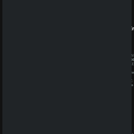
Prestige
SpinE
BESITZER:
JAHRES
Aurevia
10.000.0
IT
BESITZE
Group
GBL
LIZENZ:
Solution
Curacao
N.V.
LIZENZ:
Curacao