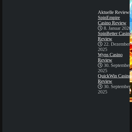
30. September
2025
Aktuelle Reviews
SpinEmpire
Casino Review
8. Januar 2026
SpinBetter Casino
Review
22. Dezember
2025
Wyns Casino
Review
30. September
2025
QuickWin Casino
Review
30. September
2025
Demo Spiel