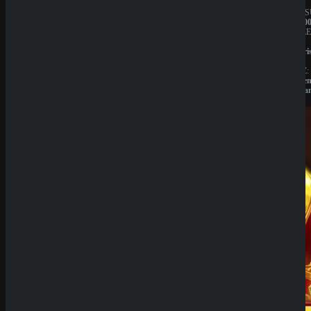
JAHRESUMSATZ:
JAHRES
1.000.000€
1.000.00
BESITZER:
BESITZE
Liernin
Liernin
Enterprises
Enterpri
LTD
LTD
LIZENZ:
LIZENZ:
Komoren
Komore
(Anjouan)
(Anjoua
Neueste
Beiträge
SpinEmpir
e Casino
Review
SpinBetter
Casino
Review
Wyns
Casino