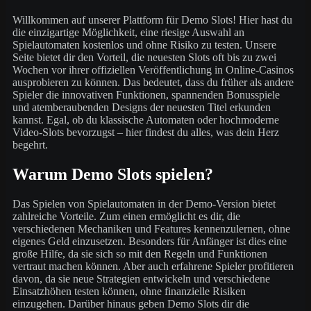
Willkommen auf unserer Plattform für Demo Slots! Hier hast du
die einzigartige Möglichkeit, eine riesige Auswahl an
Spielautomaten kostenlos und ohne Risiko zu testen. Unsere
Seite bietet dir den Vorteil, die neuesten Slots oft bis zu zwei
Wochen vor ihrer offiziellen Veröffentlichung in Online-Casinos
ausprobieren zu können. Das bedeutet, dass du früher als andere
Spieler die innovativen Funktionen, spannenden Bonusspiele
und atemberaubenden Designs der neuesten Titel erkunden
kannst. Egal, ob du klassische Automaten oder hochmoderne
Video-Slots bevorzugst – hier findest du alles, was dein Herz
begehrt.
Warum Demo Slots spielen?
Das Spielen von Spielautomaten in der Demo-Version bietet
zahlreiche Vorteile. Zum einen ermöglicht es dir, die
verschiedenen Mechaniken und Features kennenzulernen, ohne
eigenes Geld einzusetzen. Besonders für Anfänger ist dies eine
große Hilfe, da sie sich so mit den Regeln und Funktionen
vertraut machen können. Aber auch erfahrene Spieler profitieren
davon, da sie neue Strategien entwickeln und verschiedene
Einsatzhöhen testen können, ohne finanzielle Risiken
einzugehen. Darüber hinaus geben Demo Slots dir die