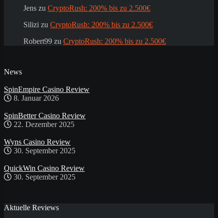
Jens
zu
CryptoRush: 200% bis zu 2.500€
Silizi
zu
CryptoRush: 200% bis zu 2.500€
Robert99
zu
CryptoRush: 200% bis zu 2.500€
News
SpinEmpire Casino Review
8. Januar 2026
SpinBetter Casino Review
22. Dezember 2025
Wyns Casino Review
30. September 2025
QuickWin Casino Review
30. September 2025
Aktuelle Reviews