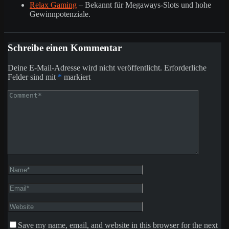
Relax Gaming
– Bekannt für Megaways-Slots und hohe
Gewinnpotenziale.
Schreibe einen Kommentar
Deine E-Mail-Adresse wird nicht veröffentlicht.
Erforderliche
Felder sind mit
*
markiert
Save my name, email, and website in this browser for the next