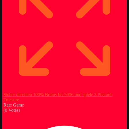
Sicher dir einen 100% Bonus bis 500€ und spiele 3 Pharaoh
Treasure
Rate Game
(
0
Votes)