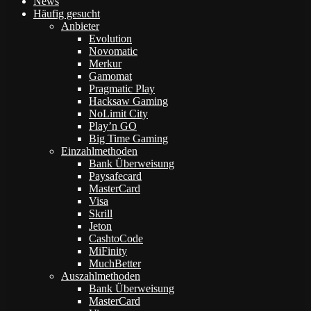
News
Häufig gesucht
Anbieter
Evolution
Novomatic
Merkur
Gamomat
Pragmatic Play
Hacksaw Gaming
NoLimit City
Play’n GO
Big Time Gaming
Einzahlmethoden
Bank Überweisung
Paysafecard
MasterCard
Visa
Skrill
Jeton
CashtoCode
MiFinity
MuchBetter
Auszahlmethoden
Bank Überweisung
MasterCard