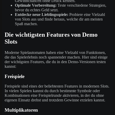
Gewinnchancen ohne Druck kennen.
Optimale Vorbereitung:
Teste verschiedene Strategien,
bevor du echtes Geld setzt.
Entdecke neue Lieblingsspiele:
Probiere eine Vielzahl
von Slots aus und finde heraus, welche dir am meisten
Spaß machen.
Die wichtigsten Features von Demo
Slots
Moderne Spielautomaten haben eine Vielzahl von Funktionen,
die das Spielerlebnis noch spannender machen. Hier sind einige
der wichtigsten Features, die du in den Demo-Versionen testen
kannst:
Freispiele
Freispiele sind eines der beliebtesten Features in modernen Slots.
In vielen Spielen kannst du durch bestimmte Symbole oder
Kombinationen eine Freispielrunde aktivieren, in der du ohne
eigenen Einsatz drehst und trotzdem Gewinne erzielen kannst.
Multiplikatoren