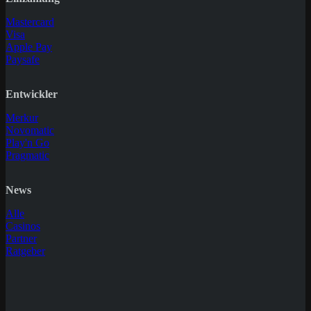
Mastercard
Visa
Apple Pay
Paysafe
Entwickler
Merkur
Novomatic
Play'n Go
Pragmatic
News
Alle
Casinos
Partner
Ratgeber