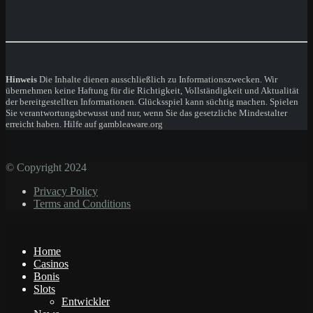
Hinweis
Die Inhalte dienen ausschließlich zu Informationszwecken. Wir
übernehmen keine Haftung für die Richtigkeit, Vollständigkeit und Aktualität
der bereitgestellten Informationen. Glücksspiel kann süchtig machen. Spielen
Sie verantwortungsbewusst und nur, wenn Sie das gesetzliche Mindestalter
erreicht haben. Hilfe auf gambleaware.org
© Copyright 2024
Privacy Policy
Terms and Conditions
Home
Casinos
Bonis
Slots
Entwickler