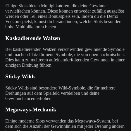
Einige Slots bieten Multiplikatoren, die deine Gewinne
vervielfachen können. Diese können entweder zufällig ausgelöst
werden oder Teil eines Bonusspiels sein. Indem du die Demo-
Version spielst, kannst du herausfinden, welche Slots besonders
hohe Multiplikatoren bieten.
Kaskadierende Walzen
Bei kaskadierenden Walzen verschwinden gewinnende Symbole
und machen Platz für neue Symbole, die von oben nachrutschen.
Dies kann zu mehreren aufeinanderfolgenden Gewinnen in einer
einzigen Drehung führen.
Sticky Wilds
Sticky Wilds sind besondere Wild-Symbole, die für mehrere
Drehungen auf dem Spielfeld verbleiben und deine
Gewinnchancen erhöhen.
Megaways-Mechanik
Einige moderne Slots verwenden das Megaways-System, bei
dem sich die Anzahl der Gewinnlinien mit jeder Drehung ändern