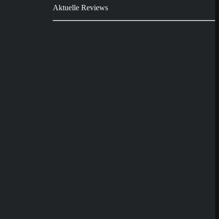
Aktuelle Reviews