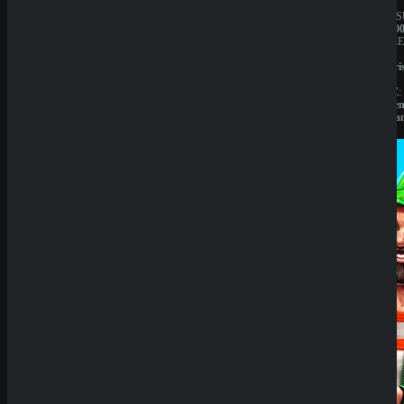
JAHRESUMSATZ:
JAHRES
1.000.000€
1.000.00
BESITZER:
BESITZE
Liernin
Liernin
Enterprises
Enterpri
LTD
LTD
LIZENZ:
LIZENZ:
Komoren
Komore
(Anjouan)
(Anjoua
Neueste
Beiträge
SpinEmpir
e Casino
Review
SpinBetter
Casino
Review
Wyns
Casino