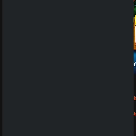
Review
QuickWin
Casino
Review
Betista
Casino
Review
Neueste
Kommenta
Alex
zu
Dazard
rami
zu
CryptoRus
Jens
zu
CryptoRush
200% bis
zu 2.500€
Silizi
zu