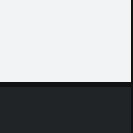
Suchen
Suchen
Neue Casinos
Prestige