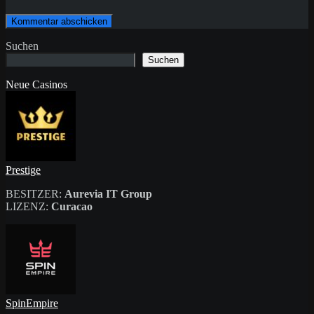
Suchen
Suchen
Neue Casinos
Prestige
BESITZER:
Aurevia IT Group
LIZENZ:
Curacao
SpinEmpire