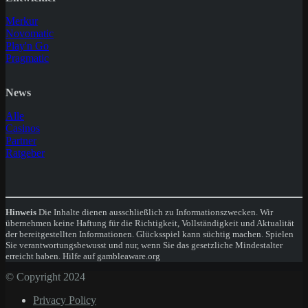
Merkur
Novomatic
Play'n Go
Pragmatic
News
Alle
Casinos
Partner
Ratgeber
Hinweis
Die Inhalte dienen ausschließlich zu Informationszwecken. Wir
übernehmen keine Haftung für die Richtigkeit, Vollständigkeit und Aktualität
der bereitgestellten Informationen. Glücksspiel kann süchtig machen. Spielen
Sie verantwortungsbewusst und nur, wenn Sie das gesetzliche Mindestalter
erreicht haben. Hilfe auf gambleaware.org
© Copyright 2024
Privacy Policy