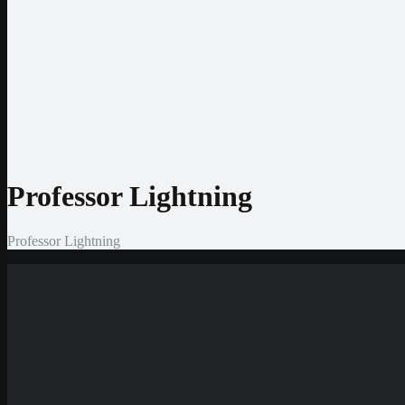
Aus
Professor Lightning
Professor Lightning