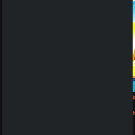
Review
QuickWin
Casino
Review
Betista
Casino
Review
Neueste
Kommenta
Alex
zu
Dazard
rami
zu
CryptoRus
Jens
zu
CryptoRush
200% bis
zu 2.500€
Silizi
zu