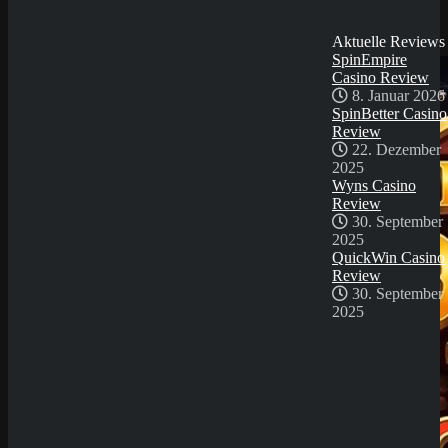
30. September
Sicher dir einen 100% Bonus bis 500€ und spiele
2025
Piggy Heist
Aktuelle Reviews
Try Our Featured Games
SpinEmpire
Casino Review
8. Januar 2026
SpinBetter Casino
Review
22. Dezember
2025
Wyns Casino
Review
30. September
2025
QuickWin Casino
Review
30. September
2025