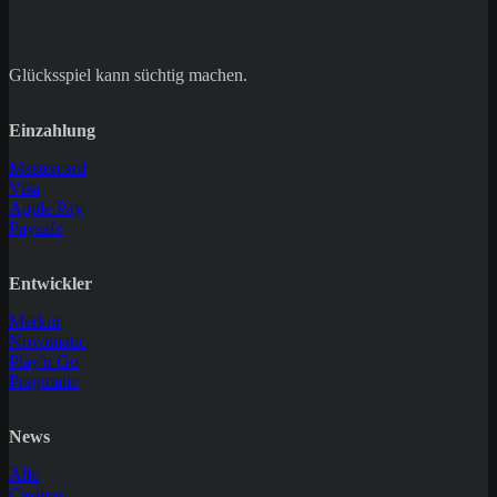
Glücksspiel kann süchtig machen.
Einzahlung
Mastercard
Visa
Apple Pay
Paysafe
Entwickler
Merkur
Novomatic
Play'n Go
Pragmatic
News
Alle
Casinos