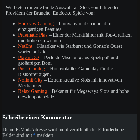
Wir bieten dir eine breite Auswahl an Slots von führenden
Providern der Branche. Entdecke Spiele von:
Hacksaw Gaming
– Innovativ und spannend mit
einzigartigen Features.
Pragmatic Play
– Einer der Marktführer mit Top-Grafiken
und hohen Gewinnen.
NetEnt
– Klassiker wie Starburst und Gonzo's Quest
warten auf dich.
Play'n GO
– Perfekte Mischung aus Spielspaß und
großartigen Boni.
Push Gaming
– Hochvolatiles Gameplay für die
Risikofreudigen.
Nolimit City
– Extrem kreative Slots mit innovativen
Mechaniken.
Relax Gaming
– Bekannt für Megaways-Slots und hohe
Gewinnpotenziale.
Schreibe einen Kommentar
Deine E-Mail-Adresse wird nicht veröffentlicht.
Erforderliche
Felder sind mit
*
markiert