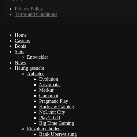
Privacy Policy
Terms and Conditions
Home
Casinos
Bonis
Slots
Entwickler
News
Häufig gesucht
Anbieter
Evolution
Novomatic
Merkur
Gamomat
Pragmatic Play
Hacksaw Gaming
NoLimit City
Play’n GO
Big Time Gaming
Einzahlmethoden
Bank Überweisung