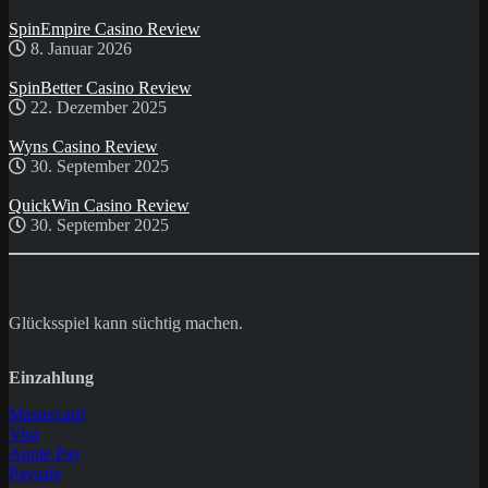
SpinEmpire Casino Review
8. Januar 2026
SpinBetter Casino Review
22. Dezember 2025
Wyns Casino Review
30. September 2025
QuickWin Casino Review
30. September 2025
Glücksspiel kann süchtig machen.
Einzahlung
Mastercard
Visa
Apple Pay
Paysafe