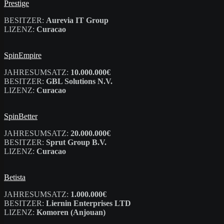
Prestige
BESITZER:
Aurevia IT Group
LIZENZ:
Curacao
SpinEmpire
JAHRESUMSATZ:
10.000.000€
BESITZER:
GBL Solutions N.V.
LIZENZ:
Curacao
SpinBetter
JAHRESUMSATZ:
20.000.000€
BESITZER:
Sprut Group B.V.
LIZENZ:
Curacao
Betista
JAHRESUMSATZ:
1.000.000€
BESITZER:
Liernin Enterprises LTD
LIZENZ:
Komoren (Anjouan)