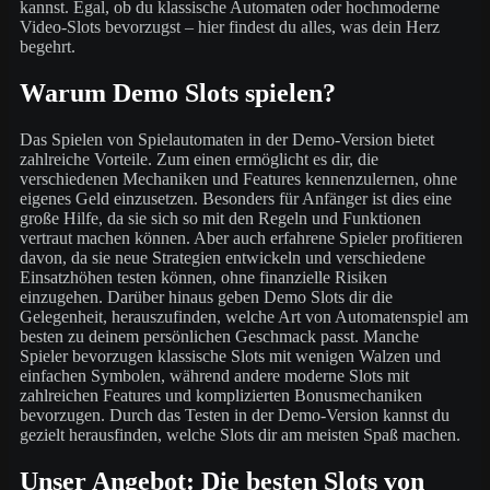
kannst. Egal, ob du klassische Automaten oder hochmoderne
Video-Slots bevorzugst – hier findest du alles, was dein Herz
begehrt.
Warum Demo Slots spielen?
Das Spielen von Spielautomaten in der Demo-Version bietet
zahlreiche Vorteile. Zum einen ermöglicht es dir, die
verschiedenen Mechaniken und Features kennenzulernen, ohne
eigenes Geld einzusetzen. Besonders für Anfänger ist dies eine
große Hilfe, da sie sich so mit den Regeln und Funktionen
vertraut machen können. Aber auch erfahrene Spieler profitieren
davon, da sie neue Strategien entwickeln und verschiedene
Einsatzhöhen testen können, ohne finanzielle Risiken
einzugehen. Darüber hinaus geben Demo Slots dir die
Gelegenheit, herauszufinden, welche Art von Automatenspiel am
besten zu deinem persönlichen Geschmack passt. Manche
Spieler bevorzugen klassische Slots mit wenigen Walzen und
einfachen Symbolen, während andere moderne Slots mit
zahlreichen Features und komplizierten Bonusmechaniken
bevorzugen. Durch das Testen in der Demo-Version kannst du
gezielt herausfinden, welche Slots dir am meisten Spaß machen.
Unser Angebot: Die besten Slots von