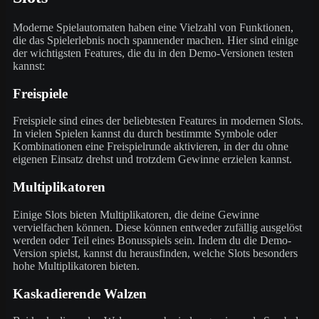
Moderne Spielautomaten haben eine Vielzahl von Funktionen,
die das Spielerlebnis noch spannender machen. Hier sind einige
der wichtigsten Features, die du in den Demo-Versionen testen
kannst:
Freispiele
Freispiele sind eines der beliebtesten Features in modernen Slots.
In vielen Spielen kannst du durch bestimmte Symbole oder
Kombinationen eine Freispielrunde aktivieren, in der du ohne
eigenen Einsatz drehst und trotzdem Gewinne erzielen kannst.
Multiplikatoren
Einige Slots bieten Multiplikatoren, die deine Gewinne
vervielfachen können. Diese können entweder zufällig ausgelöst
werden oder Teil eines Bonusspiels sein. Indem du die Demo-
Version spielst, kannst du herausfinden, welche Slots besonders
hohe Multiplikatoren bieten.
Kaskadierende Walzen