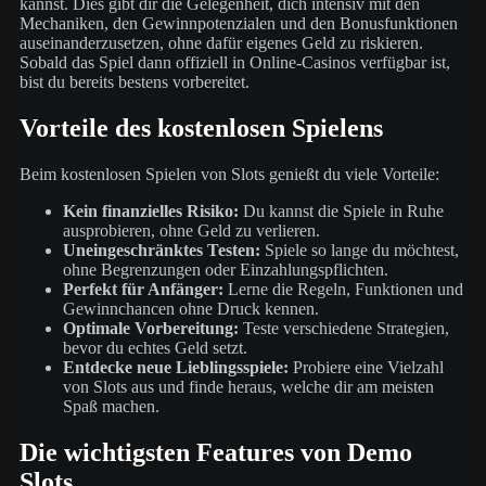
kannst. Dies gibt dir die Gelegenheit, dich intensiv mit den
Mechaniken, den Gewinnpotenzialen und den Bonusfunktionen
auseinanderzusetzen, ohne dafür eigenes Geld zu riskieren.
Sobald das Spiel dann offiziell in Online-Casinos verfügbar ist,
bist du bereits bestens vorbereitet.
Vorteile des kostenlosen Spielens
Beim kostenlosen Spielen von Slots genießt du viele Vorteile:
Kein finanzielles Risiko:
Du kannst die Spiele in Ruhe
ausprobieren, ohne Geld zu verlieren.
Uneingeschränktes Testen:
Spiele so lange du möchtest,
ohne Begrenzungen oder Einzahlungspflichten.
Perfekt für Anfänger:
Lerne die Regeln, Funktionen und
Gewinnchancen ohne Druck kennen.
Optimale Vorbereitung:
Teste verschiedene Strategien,
bevor du echtes Geld setzt.
Entdecke neue Lieblingsspiele:
Probiere eine Vielzahl
von Slots aus und finde heraus, welche dir am meisten
Spaß machen.
Die wichtigsten Features von Demo
Slots