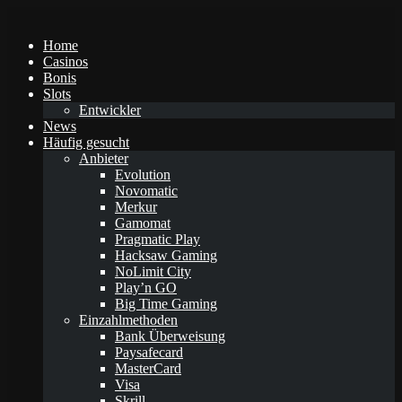
Home
Casinos
Bonis
Slots
Entwickler
News
Häufig gesucht
Anbieter
Evolution
Novomatic
Merkur
Gamomat
Pragmatic Play
Hacksaw Gaming
NoLimit City
Play’n GO
Big Time Gaming
Einzahlmethoden
Bank Überweisung
Paysafecard
MasterCard
Visa
Skrill