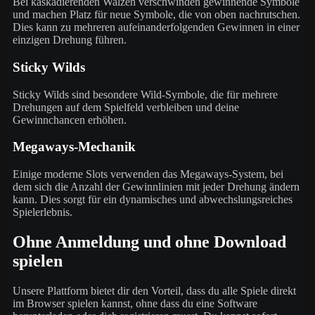
Bei kaskadierenden Walzen verschwinden gewinnende Symbole
und machen Platz für neue Symbole, die von oben nachrutschen.
Dies kann zu mehreren aufeinanderfolgenden Gewinnen in einer
einzigen Drehung führen.
Sticky Wilds
Sticky Wilds sind besondere Wild-Symbole, die für mehrere
Drehungen auf dem Spielfeld verbleiben und deine
Gewinnchancen erhöhen.
Megaways-Mechanik
Einige moderne Slots verwenden das Megaways-System, bei
dem sich die Anzahl der Gewinnlinien mit jeder Drehung ändern
kann. Dies sorgt für ein dynamisches und abwechslungsreiches
Spielerlebnis.
Ohne Anmeldung und ohne Download
spielen
Unsere Plattform bietet dir den Vorteil, dass du alle Spiele direkt
im Browser spielen kannst, ohne dass du eine Software