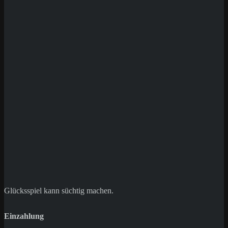
Save my name, email, and website in this
browser for the next time I comment.
Glücksspiel kann süchtig machen.
Einzahlung