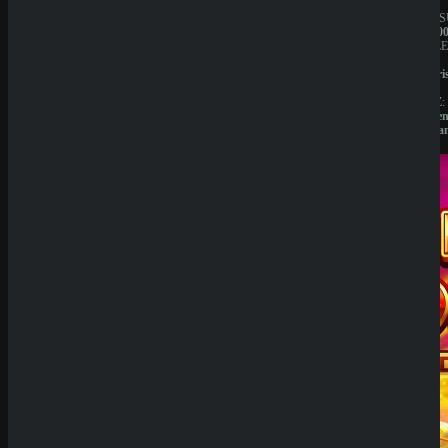
JAHRESUMSATZ:
JAHRES
1.000.000€
1.000.00
BESITZER:
BESITZE
Liernin
Liernin
Enterprises
Enterpri
LTD
LTD
LIZENZ:
LIZENZ:
Komoren
Komore
(Anjouan)
(Anjoua
Neueste
Beiträge
SpinEmpir
e Casino
Review
SpinBetter
Casino
Review
Wyns
Casino