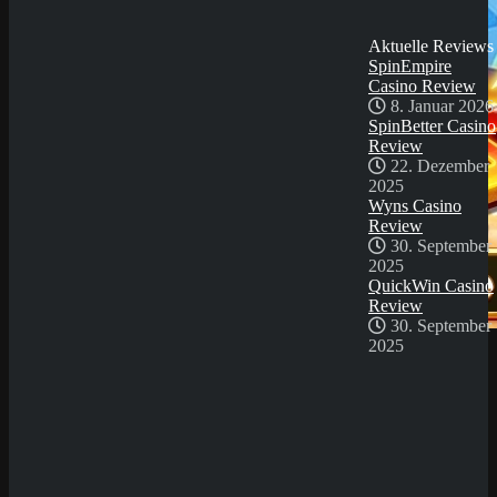
30. September
2025
Aktuelle Reviews
SpinEmpire
Casino Review
8. Januar 2026
SpinBetter Casino
Review
22. Dezember
2025
Wyns Casino
Review
30. September
2025
QuickWin Casino
Review
30. September
Demo Spiel
2025