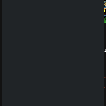
Review
QuickWin
Casino
Review
Betista
Casino
Review
Neueste
Kommenta
Alex
zu
Dazard
rami
zu
CryptoRus
Jens
zu
CryptoRush
200% bis
zu 2.500€
Silizi
zu