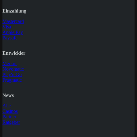
Einzahlung
Mastercard
Visa
Apple Pay
Paysafe
Entwickler
Merkur
Novomatic
Play'n Go
Pragmatic
News
Alle
Casinos
Partner
Ratgeber