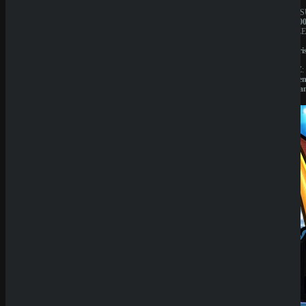
JAHRESUMSATZ:
JAHRES
1.000.000€
1.000.00
BESITZER:
BESITZE
Liernin
Liernin
Enterprises
Enterpri
LTD
LTD
LIZENZ:
LIZENZ:
Komoren
Komore
(Anjouan)
(Anjoua
Neueste
Beiträge
SpinEmpir
e Casino
Review
SpinBetter
Casino
Review
Wyns
Casino