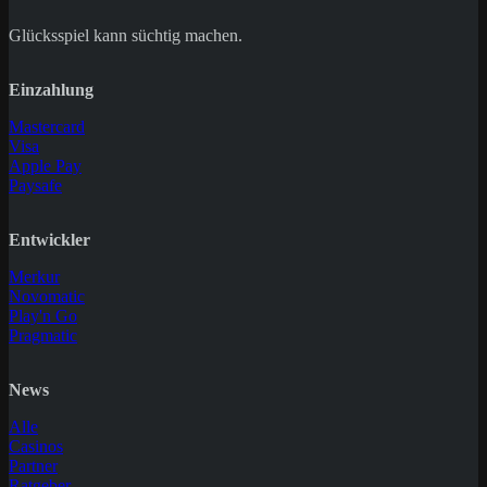
Glücksspiel kann süchtig machen.
Einzahlung
Mastercard
Visa
Apple Pay
Paysafe
Entwickler
Merkur
Novomatic
Play'n Go
Pragmatic
News
Alle
Casinos
Partner
Ratgeber