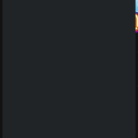
Neueste
Beiträge
SpinEmpir
e Casino