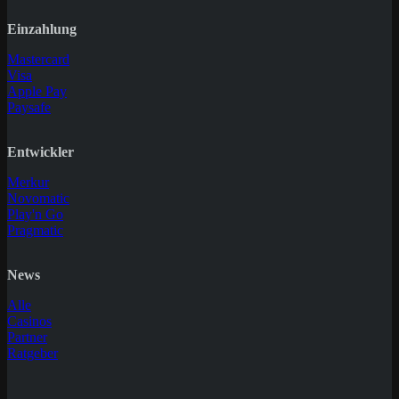
Einzahlung
Mastercard
Visa
Apple Pay
Paysafe
Entwickler
Merkur
Novomatic
Play'n Go
Pragmatic
News
Alle
Casinos
Partner
Ratgeber