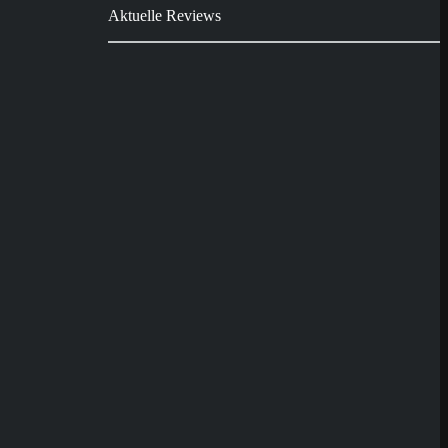
Aktuelle Reviews