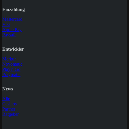
Einzahlung
Mastercard
Visa
Apple Pay
Paysafe
Entwickler
Merkur
Novomatic
Play'n Go
Pragmatic
News
Alle
Casinos
Partner
Ratgeber