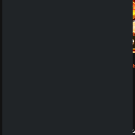
Jens
zu
CryptoRush
200% bis
zu 2.500€
Silizi
zu
CryptoRush
200% bis
zu 2.500€
Robert99
Demo Spiel
zu
CryptoRush
200% bis
zu 2.500€
News
SpinEmpire Casino
Review
8. Januar 2026
SpinBetter Casino
Review
22. Dezember
2025
Wyns Casino Revie