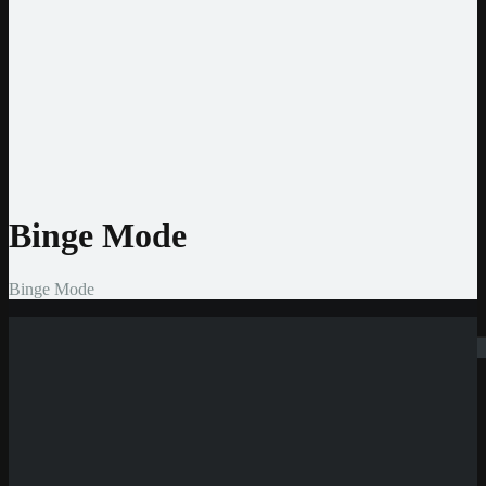
Jeton
CashtoCode
MiFinity
MuchBetter
Auszahlmethoden
Bank Überweisung
MasterCard
Visa
Skrill
Bitcoin
Binge Mode
Binge Mode
Suchen
Neue Casinos