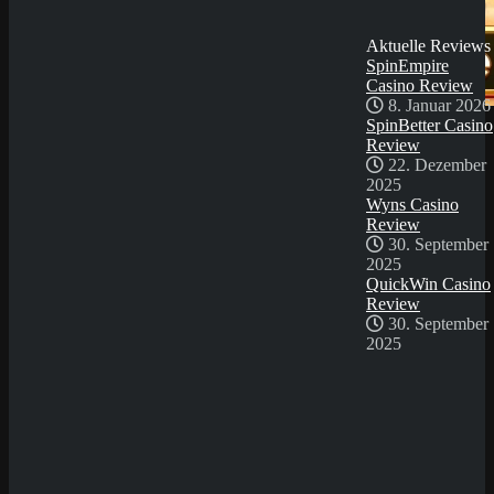
30. September
2025
Aktuelle Reviews
SpinEmpire
Casino Review
8. Januar 2026
Demo Spiel
SpinBetter Casino
Review
22. Dezember
2025
Wyns Casino
Review
30. September
2025
QuickWin Casino
Review
30. September
2025
Demo Spiel