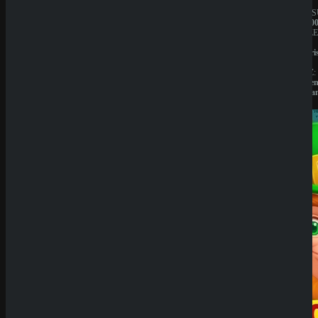
JAHRESUMSATZ:
JAHRES
1.000.000€
1.000.00
BESITZER:
BESITZE
Liernin
Liernin
Enterprises
Enterpri
LTD
LTD
LIZENZ:
LIZENZ:
Komoren
Komore
(Anjouan)
(Anjoua
Neueste
Beiträge
SpinEmpir
e Casino
Review
SpinBetter
Casino
Review
Wyns
Casino