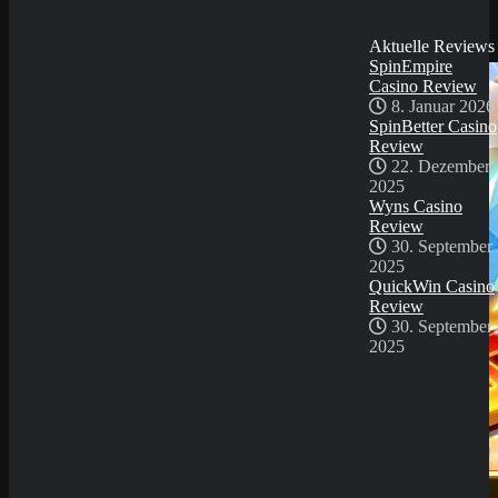
30. September
Sicher dir einen 100% Bonus bis 500€ und spiele
2025
Bags of Gold x1000
Aktuelle Reviews
Try Our Featured Games
SpinEmpire
Casino Review
8. Januar 2026
SpinBetter Casino
Review
22. Dezember
2025
Wyns Casino
Review
30. September
2025
QuickWin Casino
Review
30. September
2025