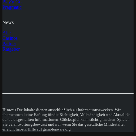
Play'n Go
Pragmatic
News
Alle
Casinos
Partner
Ratgeber
Hinweis
Die Inhalte dienen ausschließlich zu Informationszwecken. Wir
übernehmen keine Haftung für die Richtigkeit, Vollständigkeit und Aktualität
der bereitgestellten Informationen. Glücksspiel kann süchtig machen. Spielen
Sie verantwortungsbewusst und nur, wenn Sie das gesetzliche Mindestalter
erreicht haben. Hilfe auf gambleaware.org