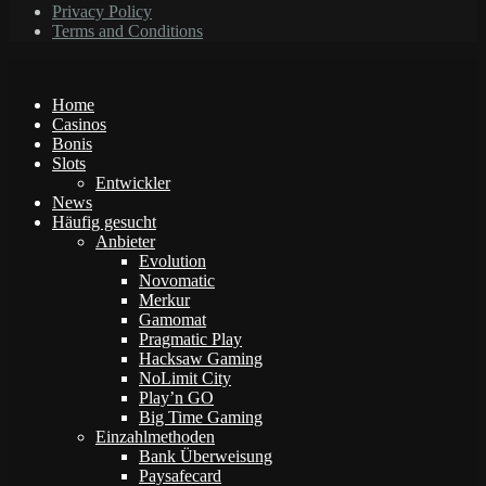
Privacy Policy
Terms and Conditions
Home
Casinos
Bonis
Slots
Entwickler
News
Häufig gesucht
Anbieter
Evolution
Novomatic
Merkur
Gamomat
Pragmatic Play
Hacksaw Gaming
NoLimit City
Play’n GO
Big Time Gaming
Einzahlmethoden
Bank Überweisung
Paysafecard