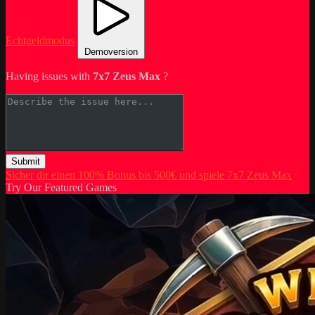
Echtgeldmodus
Demoversion
Having issues with
7x7 Zeus Max
?
Submit
Sicher dir einen 100% Bonus bis 500€ und spiele 7x7 Zeus Max
Try Our Featured Games