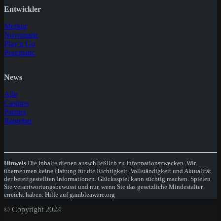
Entwickler
Merkur
Novomatic
Play'n Go
Pragmatic
News
Alle
Casinos
Partner
Ratgeber
Hinweis
Die Inhalte dienen ausschließlich zu Informationszwecken. Wir
übernehmen keine Haftung für die Richtigkeit, Vollständigkeit und Aktualität
der bereitgestellten Informationen. Glücksspiel kann süchtig machen. Spielen
Sie verantwortungsbewusst und nur, wenn Sie das gesetzliche Mindestalter
erreicht haben. Hilfe auf gambleaware.org
© Copyright 2024