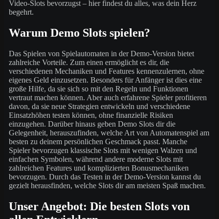
Video-Slots bevorzugst – hier findest du alles, was dein Herz
begehrt.
Warum Demo Slots spielen?
Das Spielen von Spielautomaten in der Demo-Version bietet
zahlreiche Vorteile. Zum einen ermöglicht es dir, die
verschiedenen Mechaniken und Features kennenzulernen, ohne
eigenes Geld einzusetzen. Besonders für Anfänger ist dies eine
große Hilfe, da sie sich so mit den Regeln und Funktionen
vertraut machen können. Aber auch erfahrene Spieler profitieren
davon, da sie neue Strategien entwickeln und verschiedene
Einsatzhöhen testen können, ohne finanzielle Risiken
einzugehen. Darüber hinaus geben Demo Slots dir die
Gelegenheit, herauszufinden, welche Art von Automatenspiel am
besten zu deinem persönlichen Geschmack passt. Manche
Spieler bevorzugen klassische Slots mit wenigen Walzen und
einfachen Symbolen, während andere moderne Slots mit
zahlreichen Features und komplizierten Bonusmechaniken
bevorzugen. Durch das Testen in der Demo-Version kannst du
gezielt herausfinden, welche Slots dir am meisten Spaß machen.
Unser Angebot: Die besten Slots von