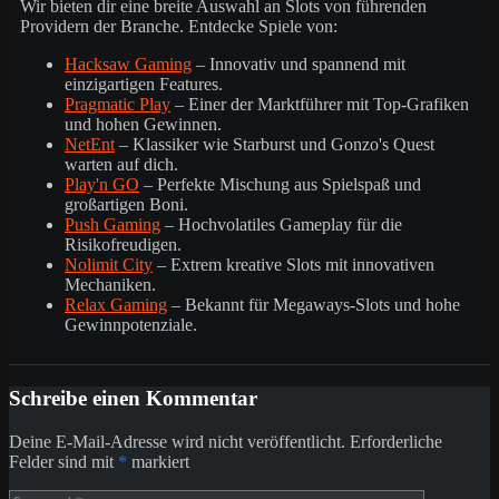
Wir bieten dir eine breite Auswahl an Slots von führenden
Providern der Branche. Entdecke Spiele von:
Hacksaw Gaming
– Innovativ und spannend mit
einzigartigen Features.
Pragmatic Play
– Einer der Marktführer mit Top-Grafiken
und hohen Gewinnen.
NetEnt
– Klassiker wie Starburst und Gonzo's Quest
warten auf dich.
Play'n GO
– Perfekte Mischung aus Spielspaß und
großartigen Boni.
Push Gaming
– Hochvolatiles Gameplay für die
Risikofreudigen.
Nolimit City
– Extrem kreative Slots mit innovativen
Mechaniken.
Relax Gaming
– Bekannt für Megaways-Slots und hohe
Gewinnpotenziale.
Schreibe einen Kommentar
Deine E-Mail-Adresse wird nicht veröffentlicht.
Erforderliche
Felder sind mit
*
markiert