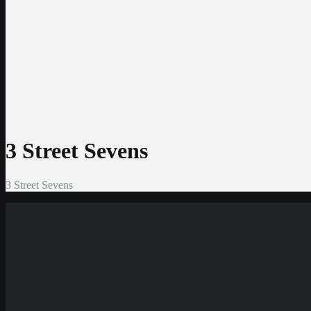
Aus
3 Street Sevens
3 Street Sevens