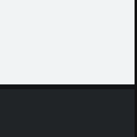
Suchen
Suchen
Neue Casinos
Prestige